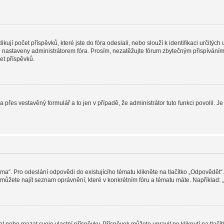
jí počet příspěvků, které jste do fóra odeslali, nebo slouží k identifikaci určitýc
nastaveny administrátorem fóra. Prosím, nezatěžujte fórum zbytečným přispíváním j
et příspěvků.
a přes vestavěný formulář a to jen v případě, že administrátor tuto funkci povolil
éma“. Pro odeslání odpovědi do existujícího tématu klikněte na tlačítko „Odpovědět“.
ůžete najít seznam oprávnění, které v konkrétním fóru a tématu máte. Například: „M