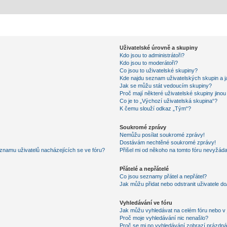
Uživatelské úrovně a skupiny
Kdo jsou to administrátoři?
Kdo jsou to moderátoři?
Co jsou to uživatelské skupiny?
Kde najdu seznam uživatelských skupin a j
Jak se můžu stát vedoucím skupiny?
Proč mají některé uživatelské skupiny jino
Co je to „Výchozí uživatelská skupina“?
K čemu slouží odkaz „Tým“?
Soukromé zprávy
Nemůžu posílat soukromé zprávy!
Dostávám nechtěné soukromé zprávy!
znamu uživatelů nacházejících se ve fóru?
Přišel mi od někoho na tomto fóru nevyžáda
Přátelé a nepřátelé
Co jsou seznamy přátel a nepřátel?
Jak můžu přidat nebo odstranit uživatele d
Vyhledávání ve fóru
Jak můžu vyhledávat na celém fóru nebo v 
Proč moje vyhledávání nic nenašlo?
Proč se mi po vyhledávání zobrazí prázdná