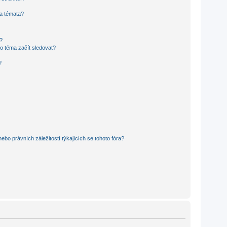
 a témata?
?
o téma začít sledovat?
?
bo právních záležitostí týkajících se tohoto fóra?