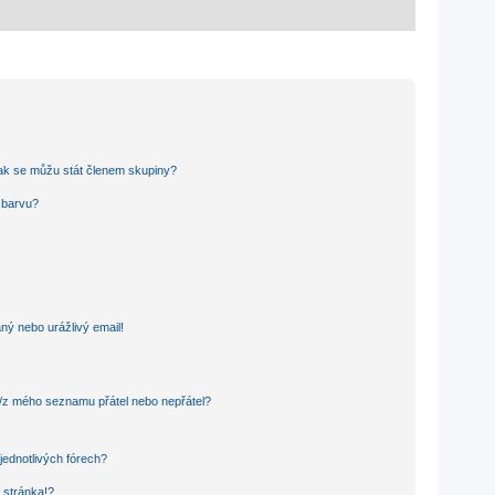
ak se můžu stát členem skupiny?
u barvu?
ný nebo urážlivý email!
o/z mého seznamu přátel nebo nepřátel?
jednotlivých fórech?
 stránka!?