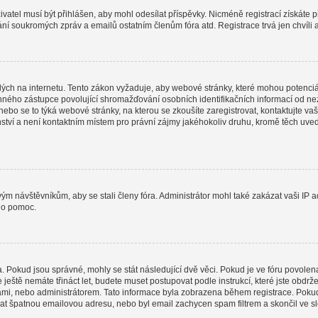
uživatel musí být přihlášen, aby mohl odesílat příspěvky. Nicméně registrací získáte 
lání soukromých zpráv a emailů ostatním členům fóra atd. Registrace trvá jen chvíli
ých na internetu. Tento zákon vyžaduje, aby webové stránky, které mohou potenciá
ho zástupce povolující shromažďování osobních identifikačních informací od nezletil
 nebo se to týká webové stránky, na kterou se zkoušíte zaregistrovat, kontaktujte
nství a není kontaktním místem pro právní zájmy jakéhokoliv druhu, kromě těch uv
ovým návštěvníkům, aby se stali členy fóra. Administrátor mohl také zakázat vaši I
o o pomoc.
a. Pokud jsou správné, mohly se stát následující dvě věci. Pokud je ve fóru povo
e ještě nemáte třináct let, budete muset postupovat podle instrukcí, které jste obdr
i, nebo administrátorem. Tato informace byla zobrazena během registrace. Pokud jst
dat špatnou emailovou adresu, nebo byl email zachycen spam filtrem a skončil ve slo