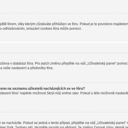
B fórem, díky kterým zůstáváte přihlášen ve fóru. Pokud je to povoleno majitelem 
nebo odhlašováním, smazání cookies fóra může pomoci.
uložena v databázi fóra. Pro jejich změnu přejděte na váš „Uživatelský panel“ pomoc
a vaše nastavení a předvolby fóra.
zeno na seznamu uživatelů nacházejících se ve fóru?
stavení fóra“ najdete možnost
Skrýt můj online stav
. Pokud u této možnosti nastavít
 se nacházíte. Pokud se jedná o tento případ, přejděte na váš „Uživatelský panel“
, New York, Sydney atd. Vezměte prosím na vědomí, že změnu časové zóny, stejně ja