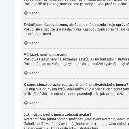
Pokud ještě nejste registrováni, toto je dobrý důvod, proč tak učinit.
Nahoru
Změnil jsem časovou zónu, ale čas se stále nezobrazuje správn
Pokud jste si jisti, že jste nastavili vaši časovou zónu správně, a
problém odstranit.
Nahoru
Můj jazyk není na seznamu!
Pokud váš jazyk není na seznamu jazyků, tak ho buď administrátor ne
Pokud překlad do vašeho jazyku neexistuje, můžete vytvořit nový p
Nahoru
K čemu slouží obrázky zobrazené u mého uživatelského jména?
Existují dva druhy obrázků, které můžou být v příspěvcích zobrazeny
kolik příspěvků jste odeslali, nebo pomáhají určit jakou mají uživat
Nahoru
Jak můžu u svého jména zobrazit avatar?
Avatar můžete přidat pomocí možnosti „Nastavení avataru“, kterou na
Galerii, použít vzdálený avatar (z jiného webu), nebo avatar nahrát 
avatary používat, kontaktujte administrátora fóra.