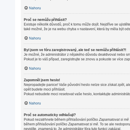
Nahoru
Proč se nemůžu přihlásit?
Existuje několik důvodů, proč k tomu může dojít. Nejdříve se ujistěte
také možné, že je na webu chyba v nastavení, která by měla být od
Nahoru
Byl jsem ve fóru zaregistrovaný, ale teď se nemůžu přihlásit?!
Je možné, že administrátor z nějakého důvodu deaktivoval nebo smaz
Pokud je to váš případ, zaregistrujte se znovu a pokuste se více zapo
Nahoru
Zapomněl jsem heslo!
Nepropadejte panice! Vaše původní heslo nelze sice získat zpět, al
opět budete moci přihlásit.
Pokud nebudete moci resetovat vaše heslo, kontaktujte administráto
Nahoru
Proč se automaticky odhlašuji?
Pokud nezatrhnete během přihlašování políčko
Zapamatovat si mě
během přihlašování políčko
Zapamatovat si mě
. To se ale nedoporu
nevidíte, znamená to, že administrátor fóra tuto funkci zakázal.