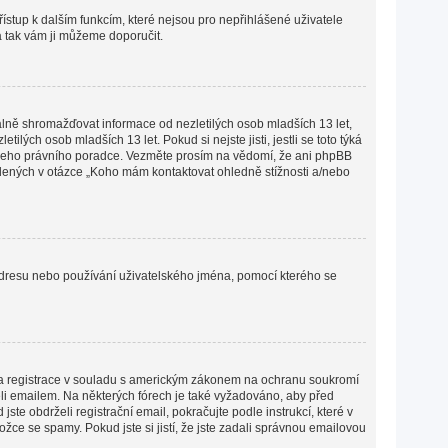
přístup k dalším funkcím, které nejsou pro nepřihlášené uživatele
 a tak vám ji můžeme doporučit.
lně shromažďovat informace od nezletilých osob mladších 13 let,
ých osob mladších 13 let. Pokud si nejste jisti, jestli se toto týká
 vašeho právního poradce. Vezměte prosím na vědomí, že ani phpBB
edených v otázce „Koho mám kontaktovat ohledně stížnosti a/nebo
P adresu nebo používání uživatelského jména, pomocí kterého se
lena registrace v souladu s americkým zákonem na ochranu soukromí
želi emailem. Na některých fórech je také vyžadováno, aby před
e obdrželi registrační email, pokračujte podle instrukcí, které v
žce se spamy. Pokud jste si jistí, že jste zadali správnou emailovou