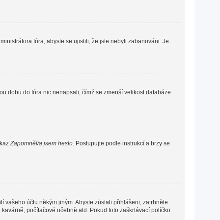
nistrátora fóra, abyste se ujistili, že jste nebyli zabanováni. Je
ou dobu do fóra nic nenapsali, čímž se zmenší velikost databáze.
dkaz
Zapomněl/a jsem heslo
. Postupujte podle instrukcí a brzy se
í vašeho účtu někým jiným. Abyste zůstali přihlášeni, zatrhněte
vé kavárně, počítačové učebně atd. Pokud toto zaškrtávací políčko