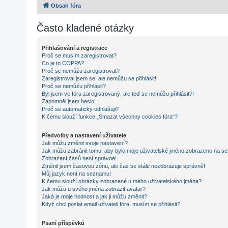
Obsah fóra
Často kladené otázky
Přihlašování a registrace
Proč se musím zaregistrovat?
Co je to COPPA?
Proč se nemůžu zaregistrovat?
Zaregistroval jsem se, ale nemůžu se přihlásit!
Proč se nemůžu přihlásit?
Byl jsem ve fóru zaregistrovaný, ale teď se nemůžu přihlásit?!
Zapomněl jsem heslo!
Proč se automaticky odhlašuji?
K čemu slouží funkce „Smazat všechny cookies fóra“?
Předvolby a nastavení uživatele
Jak můžu změnit svoje nastavení?
Jak můžu zabránit tomu, aby bylo moje uživatelské jméno zobrazeno na se
Zobrazení časů není správné!
Změnil jsem časovou zónu, ale čas se stále nezobrazuje správně!
Můj jazyk není na seznamu!
K čemu slouží obrázky zobrazené u mého uživatelského jména?
Jak můžu u svého jména zobrazit avatar?
Jaká je moje hodnost a jak ji můžu změnit?
Když chci poslat email uživateli fóra, musím se přihlásit?
Psaní příspěvků