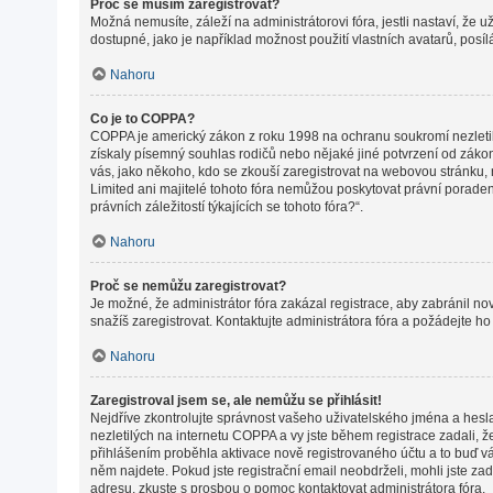
Proč se musím zaregistrovat?
Možná nemusíte, záleží na administrátorovi fóra, jestli nastaví, že 
dostupné, jako je například možnost použití vlastních avatarů, posí
Nahoru
Co je to COPPA?
COPPA je americký zákon z roku 1998 na ochranu soukromí nezletil
získaly písemný souhlas rodičů nebo nějaké jiné potvrzení od zákonné
vás, jako někoho, kdo se zkouší zaregistrovat na webovou stránku,
Limited ani majitelé tohoto fóra nemůžou poskytovat právní porade
právních záležitostí týkajících se tohoto fóra?“.
Nahoru
Proč se nemůžu zaregistrovat?
Je možné, že administrátor fóra zakázal registrace, aby zabránil n
snažíš zaregistrovat. Kontaktujte administrátora fóra a požádejte h
Nahoru
Zaregistroval jsem se, ale nemůžu se přihlásit!
Nejdříve zkontrolujte správnost vašeho uživatelského jména a hesl
nezletilých na internetu COPPA a vy jste během registrace zadali, ž
přihlášením proběhla aktivace nově registrovaného účtu a to buď vám
něm najdete. Pokud jste registrační email neobdrželi, mohli jste za
adresu, zkuste s prosbou o pomoc kontaktovat administrátora fóra.