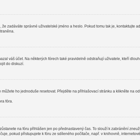
, že zadáváte správné uživatelské jméno a heslo. Pokud tomu tak je, kontaktujte admi
straněna.
al váš účet. Na některých fórech také pravidelně odstraňují uživatele, kteří dlouh
jit do diskuzí.
e můžete ho jednoduše resetovat. Přejděte na přihlašovací stránku a klikněte na o
ra fóra.
zůstanete na fóru přihlášen jen po přednastavený čas. To slouží k zabránění zneužit
čuje, pokud přistupujete k fóru ze sdíleného počítače, např. v knihovně, interneto