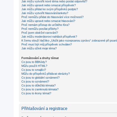
Jak můžu vytvořit nové téma nebo poslat odpověď?
Jak můžu upravit nebo smazat příspěvek?
Jak můžu přidat ke svým příspěvků podpis?
Jak můžu vytvořit hlasování/anketu?
Proč nemůžu přidat do hlasování více možností?
Jak můžu upravit nebo smazat hlasování?
Proč nemám přístup do určitého fóra?
Proč nemůžu posílat přílohy?
Proč jsem obdržel varování?
Jak můžu moderátorovi nahlásit příspěvek?
K čemu slouží tlačítko „Uložit jako rozepsanou zprávu“ zobrazené při psan
Proč musí být můj příspěvek schválen?
Jak můžu oživit moje téma?
Formátování a druhy témat
Co jsou to BBKódy?
Můžu použít HTML?
Co jsou to smajlíci?
Můžu do příspěvků přidávat obrázky?
Co jsou to globální oznámení?
Co jsou to oznámení?
Co jsou to důležitá témata?
Co jsou to zamknutá témata?
Co jsou to ikony témat?
Přihlašování a registrace