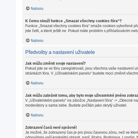
Nahoru
K čemu slouží funkce „Smazat všechny cookies fóra“?
Funkce „Smazat všechny cookies fóra“ smaže cookies vytvořené phpB
jste četli, a které ještě ne. Pokud máte problém s přihlašováním 
Nahoru
Předvolby a nastavení uživatele
Jak můžu změnit svoje nastavení?
Pokud jste se ve fóru zaregistrovali, jsou všechna vaše nastavení 
stránkách fóra. V „Uživatelském panelu“ budete moci změnit všechn
Nahoru
Jak můžu zabránit tomu, aby bylo moje uživatelské jméno zobra
V „Uživatelském panelu“ na záložce „Nastavení fóra“ -> „Obecné na
moderátory a sama sebe. Budete počítán jako skrytý uživatel.
Nahoru
Zobrazení časů není správné!
Je možné, že zobrazený čas je pro jinou časovou zónu, než ve které
odpovídala vaší konkrétní oblasti, např. Praha, Bratislava, Londýn