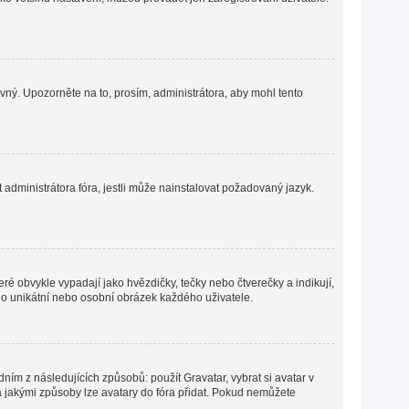
ávný. Upozorněte na to, prosím, administrátora, aby mohl tento
administrátora fóra, jestli může nainstalovat požadovaný jazyk.
ré obvykle vypadají jako hvězdičky, tečky nebo čtverečky a indikují,
ná o unikátní nebo osobní obrázek každého uživatele.
ním z následujících způsobů: použít Gravatar, vybrat si avatar v
o a jakými způsoby lze avatary do fóra přidat. Pokud nemůžete