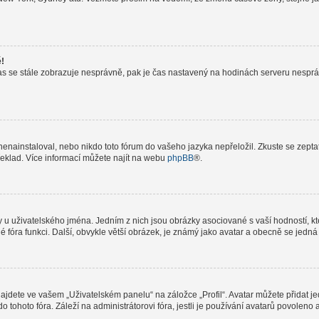
ě!
le čas se stále zobrazuje nesprávně, pak je čas nastavený na hodinách serveru nespr
nainstaloval, nebo nikdo toto fórum do vašeho jazyka nepřeložil. Zkuste se zeptat 
řeklad. Více informací můžete najít na webu
phpBB
®.
 u uživatelského jména. Jedním z nich jsou obrázky asociované s vaší hodností, kte
elé fóra funkci. Další, obvykle větší obrázek, je známý jako avatar a obecně se jed
jdete ve vašem „Uživatelském panelu“ na záložce „Profil“. Avatar můžete přidat jed
do tohoto fóra. Záleží na administrátorovi fóra, jestli je používání avatarů povolen