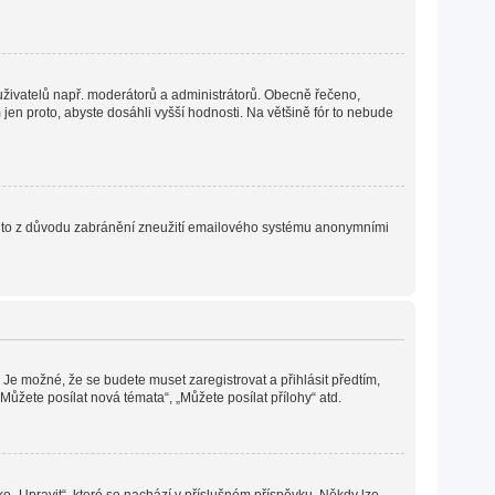
h uživatelů např. moderátorů a administrátorů. Obecně řečeno,
en proto, abyste dosáhli vyšší hodnosti. Na většině fór to nebude
. Je to z důvodu zabránění zneužití emailového systému anonymními
 Je možné, že se budete muset zaregistrovat a přihlásit předtím,
ůžete posílat nová témata“, „Můžete posílat přílohy“ atd.