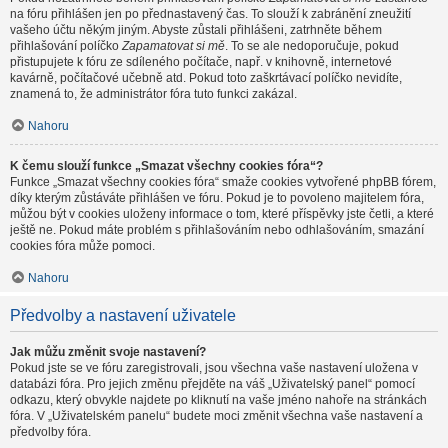
na fóru přihlášen jen po přednastavený čas. To slouží k zabránění zneužití
vašeho účtu někým jiným. Abyste zůstali přihlášeni, zatrhněte během
přihlašování políčko
Zapamatovat si mě
. To se ale nedoporučuje, pokud
přistupujete k fóru ze sdíleného počítače, např. v knihovně, internetové
kavárně, počítačové učebně atd. Pokud toto zaškrtávací políčko nevidíte,
znamená to, že administrátor fóra tuto funkci zakázal.
Nahoru
K čemu slouží funkce „Smazat všechny cookies fóra“?
Funkce „Smazat všechny cookies fóra“ smaže cookies vytvořené phpBB fórem,
díky kterým zůstáváte přihlášen ve fóru. Pokud je to povoleno majitelem fóra,
můžou být v cookies uloženy informace o tom, které příspěvky jste četli, a které
ještě ne. Pokud máte problém s přihlašováním nebo odhlašováním, smazání
cookies fóra může pomoci.
Nahoru
Předvolby a nastavení uživatele
Jak můžu změnit svoje nastavení?
Pokud jste se ve fóru zaregistrovali, jsou všechna vaše nastavení uložena v
databázi fóra. Pro jejich změnu přejděte na váš „Uživatelský panel“ pomocí
odkazu, který obvykle najdete po kliknutí na vaše jméno nahoře na stránkách
fóra. V „Uživatelském panelu“ budete moci změnit všechna vaše nastavení a
předvolby fóra.