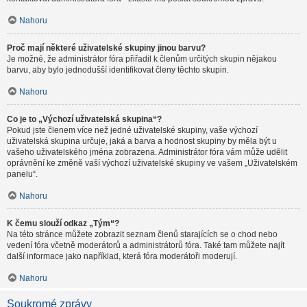
Nahoru
Proč mají některé uživatelské skupiny jinou barvu?
Je možné, že administrátor fóra přiřadil k členům určitých skupin nějakou
barvu, aby bylo jednodušší identifikovat členy těchto skupin.
Nahoru
Co je to „Výchozí uživatelská skupina“?
Pokud jste členem více než jedné uživatelské skupiny, vaše výchozí
uživatelská skupina určuje, jaká a barva a hodnost skupiny by měla být u
vašeho uživatelského jména zobrazena. Administrátor fóra vám může udělit
oprávnění ke změně vaší výchozí uživatelské skupiny ve vašem „Uživatelském
panelu“.
Nahoru
K čemu slouží odkaz „Tým“?
Na této stránce můžete zobrazit seznam členů starajících se o chod nebo
vedení fóra včetně moderátorů a administrátorů fóra. Také tam můžete najít
další informace jako například, která fóra moderátoři moderují.
Nahoru
Soukromé zprávy