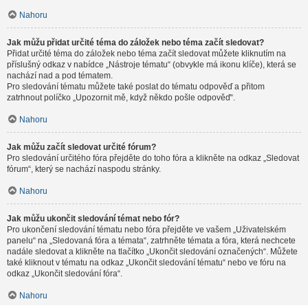
Nahoru
Jak můžu přidat určité téma do záložek nebo téma začít sledovat?
Přidat určité téma do záložek nebo téma začít sledovat můžete kliknutím na
příslušný odkaz v nabídce „Nástroje tématu“ (obvykle má ikonu klíče), která se
nachází nad a pod tématem.
Pro sledování tématu můžete také poslat do tématu odpověď a přitom
zatrhnout políčko „Upozornit mě, když někdo pošle odpověď“.
Nahoru
Jak můžu začít sledovat určité fórum?
Pro sledování určitého fóra přejděte do toho fóra a klikněte na odkaz „Sledovat
fórum“, který se nachází naspodu stránky.
Nahoru
Jak můžu ukončit sledování témat nebo fór?
Pro ukončení sledování tématu nebo fóra přejděte ve vašem „Uživatelském
panelu“ na „Sledovaná fóra a témata“, zatrhněte témata a fóra, která nechcete
nadále sledovat a klikněte na tlačítko „Ukončit sledování označených“. Můžete
také kliknout v tématu na odkaz „Ukončit sledování tématu“ nebo ve fóru na
odkaz „Ukončit sledování fóra“.
Nahoru