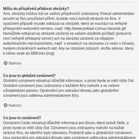
Můžu do příspěvků přidávat obrázky?
Ano, obrázky můžou být ve vašich příspěvcích zobrazeny. Pokud administrátor
povolil ve fóru používání příloh, budete moci nahrát obrázek do fóra. V
opačném případě musíte odkázat na obrázek, který se nachází na veřejně
přístupném webovém serveru, např. http://www.priklad.cz/muj-obrazek.gif.
Nemůžete odkázat na obrázek uložený ve vašem vlastním počítači (pokud to
není veřejně přístupný server) ani na obrázky uložené za nějakým
autentizačním mechanizmem, např. v emailech na seznamu.cz nebo v Gmailu,
heslem chráněných webech atd. Aby se obrázek zobrazil, vložte adresu, která
k němu vede do BBKódu [img].
Nahoru
Co jsou to globální oznámení?
Globální oznámení obsahují důležité informace, a proto byste je měli vždy číst.
Globální oznámení jsou zobrazeny v každém fóru nahoře a ve vašem
uživatelském panelu. Oprávnění pro odeslání tématu jako globálního
oznámení jsou udělena administrátorem fóra.
Nahoru
Co jsou to oznámení?
Oznámení často obsahují důležité informace pro fórum, které právě čtete, a
proto byste je měli vždy číst. Oznámení jsou zobrazeny nahoře na každé
stránce fóra, do kterého byly odeslány. Podobně jako u globálních oznámení,
jsou oprávnění pro odeslání tématu jako oznámení udělována administrátorem