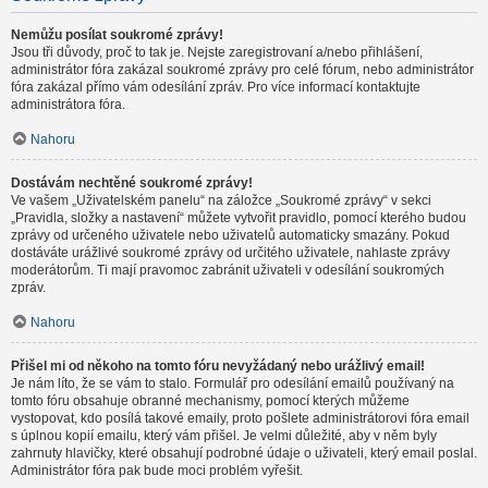
Nemůžu posílat soukromé zprávy!
Jsou tři důvody, proč to tak je. Nejste zaregistrovaní a/nebo přihlášení,
administrátor fóra zakázal soukromé zprávy pro celé fórum, nebo administrátor
fóra zakázal přímo vám odesílání zpráv. Pro více informací kontaktujte
administrátora fóra.
Nahoru
Dostávám nechtěné soukromé zprávy!
Ve vašem „Uživatelském panelu“ na záložce „Soukromé zprávy“ v sekci
„Pravidla, složky a nastavení“ můžete vytvořit pravidlo, pomocí kterého budou
zprávy od určeného uživatele nebo uživatelů automaticky smazány. Pokud
dostáváte urážlivé soukromé zprávy od určitého uživatele, nahlaste zprávy
moderátorům. Ti mají pravomoc zabránit uživateli v odesílání soukromých
zpráv.
Nahoru
Přišel mi od někoho na tomto fóru nevyžádaný nebo urážlivý email!
Je nám líto, že se vám to stalo. Formulář pro odesílání emailů používaný na
tomto fóru obsahuje obranné mechanismy, pomocí kterých můžeme
vystopovat, kdo posílá takové emaily, proto pošlete administrátorovi fóra email
s úplnou kopií emailu, který vám přišel. Je velmi důležité, aby v něm byly
zahrnuty hlavičky, které obsahují podrobné údaje o uživateli, který email poslal.
Administrátor fóra pak bude moci problém vyřešit.