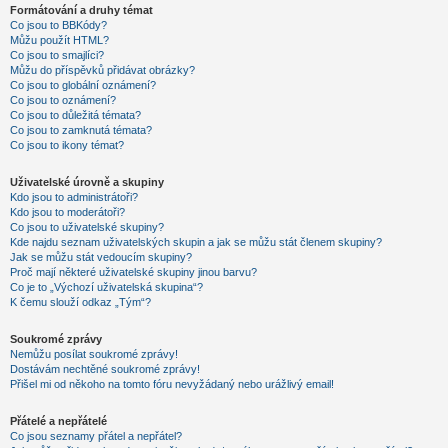
Formátování a druhy témat
Co jsou to BBKódy?
Můžu použít HTML?
Co jsou to smajlíci?
Můžu do příspěvků přidávat obrázky?
Co jsou to globální oznámení?
Co jsou to oznámení?
Co jsou to důležitá témata?
Co jsou to zamknutá témata?
Co jsou to ikony témat?
Uživatelské úrovně a skupiny
Kdo jsou to administrátoři?
Kdo jsou to moderátoři?
Co jsou to uživatelské skupiny?
Kde najdu seznam uživatelských skupin a jak se můžu stát členem skupiny?
Jak se můžu stát vedoucím skupiny?
Proč mají některé uživatelské skupiny jinou barvu?
Co je to „Výchozí uživatelská skupina“?
K čemu slouží odkaz „Tým“?
Soukromé zprávy
Nemůžu posílat soukromé zprávy!
Dostávám nechtěné soukromé zprávy!
Přišel mi od někoho na tomto fóru nevyžádaný nebo urážlivý email!
Přátelé a nepřátelé
Co jsou seznamy přátel a nepřátel?