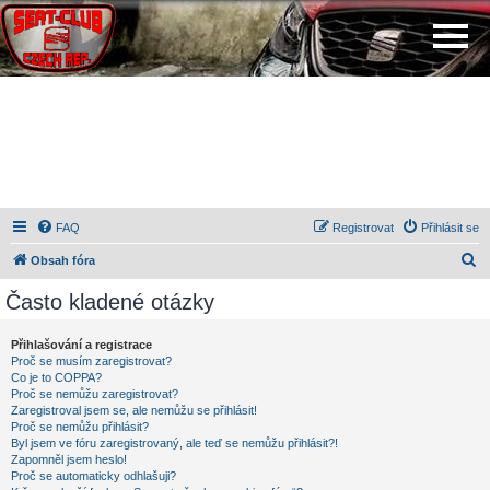
FAQ
Registrovat
Přihlásit se
H
Obsah fóra
l
Často kladené otázky
e
d
Přihlašování a registrace
Proč se musím zaregistrovat?
a
Co je to COPPA?
t
Proč se nemůžu zaregistrovat?
Zaregistroval jsem se, ale nemůžu se přihlásit!
Proč se nemůžu přihlásit?
Byl jsem ve fóru zaregistrovaný, ale teď se nemůžu přihlásit?!
Zapomněl jsem heslo!
Proč se automaticky odhlašuji?