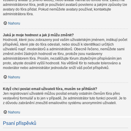
vzdálený avatar (z jiného webu), nebo avatar nahrát do tohoto fóra. Záleží na
administrátorovi fóra, jestli je používání avatarů povoleno a jakými způsoby lze
avatary do fóra přidat. Pokud nemůžete avatary používat, kontaktujte
administrátora fóra.
Nahoru
Jaká je moje hodnost a jak ji můžu změnit?
Hodnosti, které jsou zobrazeny pod vaším uživatelským jménem, indikují počet
příspěvků, které jste do fóra odeslali, nebo slouží k identifikaci určitých
uživatelů např. moderátorů a administrátorů. Obecně řečeno, nemůžete sami
změnit znění žádných hodností ve fóru, protože jsou nastaveny
administrátorem fóra. Prosím, nezatěžujte fórum zbytečným přispíváním jen
proto, abyste dosáhli vyšší hodnosti. Na většině fór to nebude tolerováno a
moderátor nebo administrátor jednoduše sníží váš počet příspěvků.
Nahoru
Když chci poslat email uživateli fóra, musím se přihlásit?
Jen registrovaní uživatelé můžou posílat emaily ostatním členům fóra přes
vestavěný formulář a to jen v případě, že administrátor tuto funkci povolil. Je to
z důvodu zabránění zneužití emailového systému anonymními uživateli.
Nahoru
Psaní příspěvků