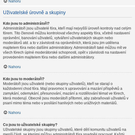
Nahoru
Uživatelské úrovně a skupiny
Kdo jsou to administrátoři?
Administrátoři jsou uživatelé fóra, kteří mají nejvyšší úroveň kontroly nad celým
fórem. Tito členové můžou kontrolovat všechny aspekty fóra, včetně nastavení
oprávnění, banování uživatelů, vytváření uživatelských skupin nebo
moderátorů atd. a to v závislosti na oprávněních, která jsou jim udělena
majitelem fóra nebo dalšími administrátory. Administrátoři také můžou mít ve
všech fórech úplné moderátorské schopnosti, opět v závislosti na nastavení
provedeném majitelem fóra nebo dalšími administrátory.
Nahoru
Kdo jsou to moderátoři?
Moderátoři jsou uživatelé (nebo skupiny uživatelů), kteří se starají o
každodenní chod fóra. Mají pravomoc k upravování a mazání příspěvků a
zamykání, odemykání, přesunování, mazání a rozdělování témat ve fórech,
která moderují. Obecně jsou moderátoři přítomni, aby zabraňovali uživatelů v
psaní mimo téma nebo v posílání hanlivých nebo urážlivých materiálů.
Nahoru
Co jsou to uživatelské skupiny?
Uživatelské skupiny jsou skupiny uživatelů, které dělí komunitu uživatelů na
menší části, se kterými můžou administrátoři fóra snadněji pracovat. Každý