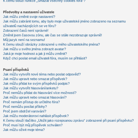
K čemu slouží funkce „Smazat všechny cookies fóra“?
Předvolby a nastavení uživatele
Jak můžu změnit svoje nastavení?
Jak můžu zabránit tomu, aby bylo moje uživatelské jméno zobrazeno na seznamu
uživatelů nacházejících se ve fóru?
Zobrazení časů není správné!
Změnil jsem časovou zónu, ale čas se stále nezobrazuje správně!
Můj jazyk není na seznamu!
K čemu slouží obrázky zobrazené u mého uživatelského jména?
Jak můžu u svého jména zobrazit avatar?
Jaká je moje hodnost a jak ji můžu změnit?
Když chci poslat email uživateli fóra, musím se přihlásit?
Psaní příspěvků
Jak můžu vytvořit nové téma nebo poslat odpověď?
Jak můžu upravit nebo smazat příspěvek?
Jak můžu přidat ke svým příspěvků podpis?
Jak můžu vytvořit hlasování/anketu?
Proč nemůžu přidat do hlasování více možností?
Jak můžu upravit nebo smazat hlasování?
Proč nemám přístup do určitého fóra?
Proč nemůžu posílat přílohy?
Proč jsem obdržel varování?
Jak můžu moderátorovi nahlásit příspěvek?
K čemu slouží tlačítko „Uložit jako rozepsanou zprávu“ zobrazené při psaní příspěvku?
Proč musí být můj příspěvek schválen?
Jak můžu oživit moje téma?