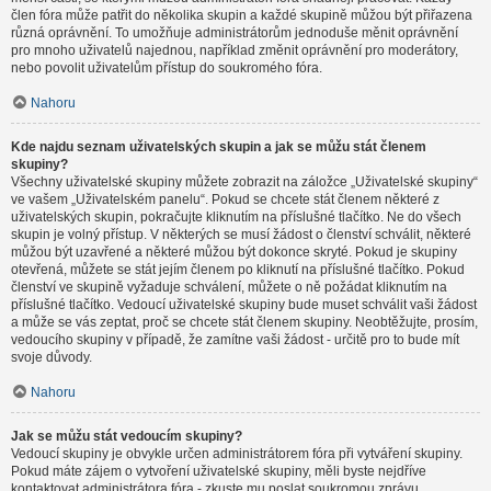
člen fóra může patřit do několika skupin a každé skupině můžou být přiřazena
různá oprávnění. To umožňuje administrátorům jednoduše měnit oprávnění
pro mnoho uživatelů najednou, například změnit oprávnění pro moderátory,
nebo povolit uživatelům přístup do soukromého fóra.
Nahoru
Kde najdu seznam uživatelských skupin a jak se můžu stát členem
skupiny?
Všechny uživatelské skupiny můžete zobrazit na záložce „Uživatelské skupiny“
ve vašem „Uživatelském panelu“. Pokud se chcete stát členem některé z
uživatelských skupin, pokračujte kliknutím na příslušné tlačítko. Ne do všech
skupin je volný přístup. V některých se musí žádost o členství schválit, některé
můžou být uzavřené a některé můžou být dokonce skryté. Pokud je skupiny
otevřená, můžete se stát jejím členem po kliknutí na příslušné tlačítko. Pokud
členství ve skupině vyžaduje schválení, můžete o ně požádat kliknutím na
příslušné tlačítko. Vedoucí uživatelské skupiny bude muset schválit vaši žádost
a může se vás zeptat, proč se chcete stát členem skupiny. Neobtěžujte, prosím,
vedoucího skupiny v případě, že zamítne vaši žádost - určitě pro to bude mít
svoje důvody.
Nahoru
Jak se můžu stát vedoucím skupiny?
Vedoucí skupiny je obvykle určen administrátorem fóra při vytváření skupiny.
Pokud máte zájem o vytvoření uživatelské skupiny, měli byste nejdříve
kontaktovat administrátora fóra - zkuste mu poslat soukromou zprávu.