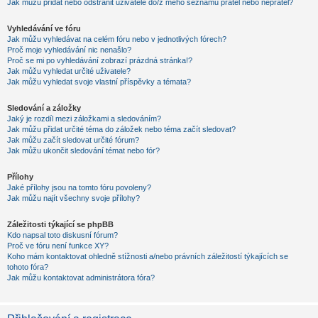
Jak můžu přidat nebo odstranit uživatele do/z mého seznamu přátel nebo nepřátel?
Vyhledávání ve fóru
Jak můžu vyhledávat na celém fóru nebo v jednotlivých fórech?
Proč moje vyhledávání nic nenašlo?
Proč se mi po vyhledávání zobrazí prázdná stránka!?
Jak můžu vyhledat určité uživatele?
Jak můžu vyhledat svoje vlastní příspěvky a témata?
Sledování a záložky
Jaký je rozdíl mezi záložkami a sledováním?
Jak můžu přidat určité téma do záložek nebo téma začít sledovat?
Jak můžu začít sledovat určité fórum?
Jak můžu ukončit sledování témat nebo fór?
Přílohy
Jaké přílohy jsou na tomto fóru povoleny?
Jak můžu najít všechny svoje přílohy?
Záležitosti týkající se phpBB
Kdo napsal toto diskusní fórum?
Proč ve fóru není funkce XY?
Koho mám kontaktovat ohledně stížnosti a/nebo právních záležitostí týkajících se
tohoto fóra?
Jak můžu kontaktovat administrátora fóra?