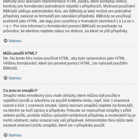
BBKódy jsou speciální implementace HTML jazyka, které poskytují velkou
kontrolu pro formátování jednotlivých objektů v příspěvcích. Možnost používání
BBKódů uděluje administrátor fóra, ale BBKódy je také možné pro jednotlivé
příspěvky zakázat ve formuláři pro odesílání příspěvků. BBKódy se používají
podobně jako HTML, ale tagy jsou uzavřeny v hranatých závorkách [ a ] a ne v
< a >. Pro více informací o formátování pomocí BBKódů se podívejte na
průvodce, ke kterému najdete odkaz na stránce, na které se píší příspěvky.
Nahoru
Můžu použít HTML?
Ne. Na tomto fóru nelze používat HTML, aby bylo zpracováno jako HTML.
Většinu formátování, které lze provést pomocí HTML, lze nahradit použitím
BBKódů.
Nahoru
Co jsou to smajlíci?
Smajlíci nebo emotikony jsou malé obrázky, které můžou být použity k
vyjádření pocitů a vytvořeny za použití krátkého kódu, např. kód :) znamená
radost a kód :( znamená smutek. Úplný seznam smajlíků najdete na formuláři,
na kterém se tvoří zprávy a příspěvky. Pokuste se nepoužívat smajlíky v příliš
velkém počtu, protože můžou způsobit nečitelnost příspěvku a moderátoři by je
mohli odstranit, nebo smazat celý váš příspěvek. Administrátor fóra může také
nastavit omezení počtu smajlíků, které lze v příspěvku použít.
Nahoru