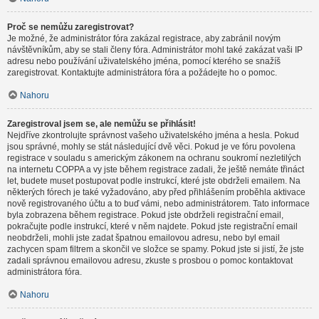
Proč se nemůžu zaregistrovat?
Je možné, že administrátor fóra zakázal registrace, aby zabránil novým
návštěvníkům, aby se stali členy fóra. Administrátor mohl také zakázat vaši IP
adresu nebo používání uživatelského jména, pomocí kterého se snažíš
zaregistrovat. Kontaktujte administrátora fóra a požádejte ho o pomoc.
Nahoru
Zaregistroval jsem se, ale nemůžu se přihlásit!
Nejdříve zkontrolujte správnost vašeho uživatelského jména a hesla. Pokud
jsou správné, mohly se stát následující dvě věci. Pokud je ve fóru povolena
registrace v souladu s americkým zákonem na ochranu soukromí nezletilých
na internetu COPPA a vy jste během registrace zadali, že ještě nemáte třináct
let, budete muset postupovat podle instrukcí, které jste obdrželi emailem. Na
některých fórech je také vyžadováno, aby před přihlášením proběhla aktivace
nově registrovaného účtu a to buď vámi, nebo administrátorem. Tato informace
byla zobrazena během registrace. Pokud jste obdrželi registrační email,
pokračujte podle instrukcí, které v něm najdete. Pokud jste registrační email
neobdrželi, mohli jste zadat špatnou emailovou adresu, nebo byl email
zachycen spam filtrem a skončil ve složce se spamy. Pokud jste si jistí, že jste
zadali správnou emailovou adresu, zkuste s prosbou o pomoc kontaktovat
administrátora fóra.
Nahoru