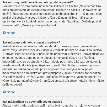
Jak můžu vytvořit nové téma nebo poslat odpověď?
Pokud chcete do fóra poslat nové téma, klikněte na tlačítko „Nové téma“. Pro
odeslání odpovědi do existujícího tématu klikněte na tlačítko „Odpovědět“. Je
možné, že se budete muset zaregistrovat a přihlásit předtím, než budete moci
posílat příspěvky. Naspodu každého fóra a tématu můžete najít seznam
oprávnění, které v konkrétním fóru a tématu máte. Například: „Můžete posílat
nová témata“, „Můžete posílat přílohy“ atd.
Nahoru
Jak můžu upravit nebo smazat příspěvek?
Pokud nejste administrátor nebo moderátor, můžete pouze upravovat nebo
mazat svoje vlastní příspěvky. Příspěvek můžete upravit po kliknutí na tlačítko
„Upravit“, které se nachází v příslušném příspěvku. Někdy lze upravit příspěvek
jen po omezenou dobu po jeho odeslání. Pokud již někdo na příspěvek
odpověděl a vy se do tématu vrátíte, najdete pod ním krátký text, ve kterém je
uvedeno kolikrát a kdy jste příspěvek upravili. Toto bude zobrazeno pouze v
případě, že někdo do tématu pošle odpověď, ale neobjeví se to, pokud
moderátor nebo administrátor upraví příspěvek, ačkoli ti mohou zanechat na
základě vlastního uvážení vzkaz, proč příspěvek upravili. Vezměte prosím na
vědomí, že normální uživatelé nemůžou smazat příspěvek, když k němu někdo
pošle odpověď.
Nahoru
Jak můžu přidat ke svým příspěvků podpis?
Abyste mohli přidat podpis k vašim příspěvkům, musíte ho nejdřív ve vašem