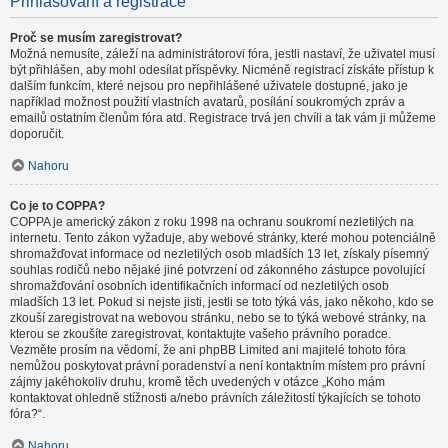
Přihlašování a registrace
Proč se musím zaregistrovat?
Možná nemusíte, záleží na administrátorovi fóra, jestli nastaví, že uživatel musí
být přihlášen, aby mohl odesílat příspěvky. Nicméně registrací získáte přístup k
dalším funkcím, které nejsou pro nepřihlášené uživatele dostupné, jako je
například možnost použití vlastních avatarů, posílání soukromých zpráv a
emailů ostatním členům fóra atd. Registrace trvá jen chvíli a tak vám ji můžeme
doporučit.
Nahoru
Co je to COPPA?
COPPA je americký zákon z roku 1998 na ochranu soukromí nezletilých na
internetu. Tento zákon vyžaduje, aby webové stránky, které mohou potenciálně
shromažďovat informace od nezletilých osob mladších 13 let, získaly písemný
souhlas rodičů nebo nějaké jiné potvrzení od zákonného zástupce povolující
shromažďování osobních identifikačních informací od nezletilých osob
mladších 13 let. Pokud si nejste jisti, jestli se toto týká vás, jako někoho, kdo se
zkouší zaregistrovat na webovou stránku, nebo se to týká webové stránky, na
kterou se zkoušíte zaregistrovat, kontaktujte vašeho právního poradce.
Vezměte prosím na vědomí, že ani phpBB Limited ani majitelé tohoto fóra
nemůžou poskytovat právní poradenství a není kontaktním místem pro právní
zájmy jakéhokoliv druhu, kromě těch uvedených v otázce „Koho mám
kontaktovat ohledně stížnosti a/nebo právních záležitostí týkajících se tohoto
fóra?“.
Nahoru