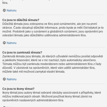
fóra.
Nahoru
Co jsou to důležitá témata?
Důležitá témata jsou zobrazena ve fóru pod oznámeními, ale jen na první
stránce. Často obsahují důležité informace, proto byste je měli číst kdykoli je to
možné. Podobně jako u oznámení a globálních oznámení, jsou oprávnění pro
odeslání tématu jako důležitého udělována administrátorem fóra.
Nahoru
Co jsou to zamknutá témata?
Zamknutá témata jsou témata, do kterých uživatelé nemůžou posílat odpovědi
a jakékoliv hlasování, které se v nic nachází, bylo automaticky ukončeno.
Témata můžou být zamknuta moderátorem nebo administrátorem fóra z řady
důvodů. V závislosti na oprávněních, které vám udělil administrátor fóra,
můžete také mít možnost zamykat vlastní témata.
Nahoru
Co jsou to ikony témat?
Ikony témat jsou autory témat vybrané obrázky asociované s příspěvky, které
můžou indikovat jejich obsah. Možnost používat ikony témat závisí na
oprávněních nastavených administrátorem fóra.