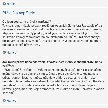
Nahoru
Přátelé a nepřátelé
Co jsou seznamy přátel a nepřátel?
Tyto seznamy můžete použít k rozdělení ostatních členů fóra. Uživatelé přidáni
do vašeho seznamu přátel budou zobrazeni ve vašem uživatelském panelu,
abyste k nim měli rychlý přístup, viděli jejich online stav a mohli jim posílat
soukromé zprávy. V závislosti na použitém vzhledu můžou být zvýrazněny i
příspěvky od těchto uživatelů. Pokud přidáte uživatele do seznamu nepřátel,
budou jejich příspěvky skryty.
Nahoru
Jak můžu přidat nebo odstranit uživatele do/z mého seznamu přátel nebo
nepřátel?
Uživatele můžete přidat do vašeho seznamu dvěma způsoby. Po kliknutí na
jméno uživatele se dostanete na stránku s profilem uživatele, kde najdete
odkaz, pomocí kterého můžete uživatele přidat do seznamu přátel nebo
nepřátel. Nebo můžete ve vašem „Uživatelském panelu“ na záložce „Přátelé a
nepřátelé“ přímo přidat uživatele do jednoho ze seznamů vložením jejich
uživatelských jmen. Na stejné stránce můžete také odstranit uživatele z vašich
seznamů.
Nahoru