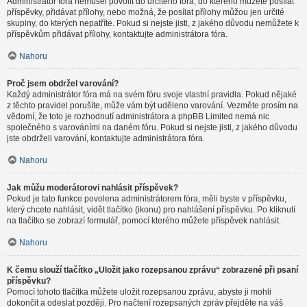
Administrátor fóra nemusel povolit do určitého fóra, do kterého můžete posílat
příspěvky, přidávat přílohy, nebo možná, že posílat přílohy můžou jen určité
skupiny, do kterých nepatříte. Pokud si nejste jisti, z jakého důvodu nemůžete k
příspěvkům přidávat přílohy, kontaktujte administrátora fóra.
Nahoru
Proč jsem obdržel varování?
Každý administrátor fóra má na svém fóru svoje vlastní pravidla. Pokud nějaké
z těchto pravidel porušíte, může vám být uděleno varování. Vezměte prosím na
vědomí, že toto je rozhodnutí administrátora a phpBB Limited nemá nic
společného s varováními na daném fóru. Pokud si nejste jisti, z jakého důvodu
jste obdrželi varování, kontaktujte administrátora fóra.
Nahoru
Jak můžu moderátorovi nahlásit příspěvek?
Pokud je tato funkce povolena administrátorem fóra, měli byste v příspěvku,
který chcete nahlásit, vidět tlačítko (ikonu) pro nahlášení příspěvku. Po kliknutí
na tlačítko se zobrazí formulář, pomocí kterého můžete příspěvek nahlásit.
Nahoru
K čemu slouží tlačítko „Uložit jako rozepsanou zprávu“ zobrazené při psaní
příspěvku?
Pomocí tohoto tlačítka můžete uložit rozepsanou zprávu, abyste ji mohli
dokončit a odeslat později. Pro načtení rozepsaných zpráv přejděte na váš