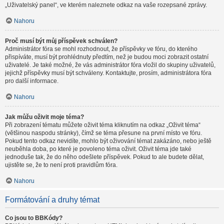
„Uživatelský panel“, ve kterém naleznete odkaz na vaše rozepsané zprávy.
Nahoru
Proč musí být můj příspěvek schválen?
Administrátor fóra se mohl rozhodnout, že příspěvky ve fóru, do kterého
přispíváte, musí být prohlédnuty předtím, než je budou moci zobrazit ostatní
uživatelé. Je také možné, že vás administrátor fóra vložil do skupiny uživatelů,
jejichž příspěvky musí být schváleny. Kontaktujte, prosím, administrátora fóra
pro další informace.
Nahoru
Jak můžu oživit moje téma?
Při zobrazení tématu můžete oživit téma kliknutím na odkaz „Oživit téma“
(většinou naspodu stránky), čímž se téma přesune na první místo ve fóru.
Pokud tento odkaz nevidíte, mohlo být oživování témat zakázáno, nebo ještě
neuběhla doba, po které je povoleno téma oživit. Oživit téma jde také
jednoduše tak, že do něho odešlete příspěvek. Pokud to ale budete dělat,
ujistěte se, že to není proti pravidlům fóra.
Nahoru
Formátování a druhy témat
Co jsou to BBKódy?