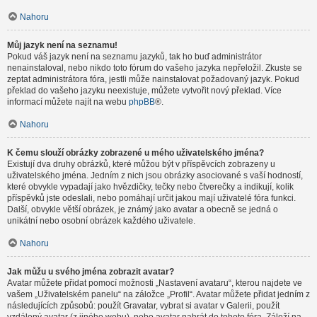
Nahoru
Můj jazyk není na seznamu!
Pokud váš jazyk není na seznamu jazyků, tak ho buď administrátor
nenainstaloval, nebo nikdo toto fórum do vašeho jazyka nepřeložil. Zkuste se
zeptat administrátora fóra, jestli může nainstalovat požadovaný jazyk. Pokud
překlad do vašeho jazyku neexistuje, můžete vytvořit nový překlad. Více
informací můžete najít na webu
phpBB
®.
Nahoru
K čemu slouží obrázky zobrazené u mého uživatelského jména?
Existují dva druhy obrázků, které můžou být v příspěvcích zobrazeny u
uživatelského jména. Jedním z nich jsou obrázky asociované s vaší hodností,
které obvykle vypadají jako hvězdičky, tečky nebo čtverečky a indikují, kolik
příspěvků jste odeslali, nebo pomáhají určit jakou mají uživatelé fóra funkci.
Další, obvykle větší obrázek, je známý jako avatar a obecně se jedná o
unikátní nebo osobní obrázek každého uživatele.
Nahoru
Jak můžu u svého jména zobrazit avatar?
Avatar můžete přidat pomocí možnosti „Nastavení avataru“, kterou najdete ve
vašem „Uživatelském panelu“ na záložce „Profil“. Avatar můžete přidat jedním z
následujících způsobů: použít Gravatar, vybrat si avatar v Galerii, použít