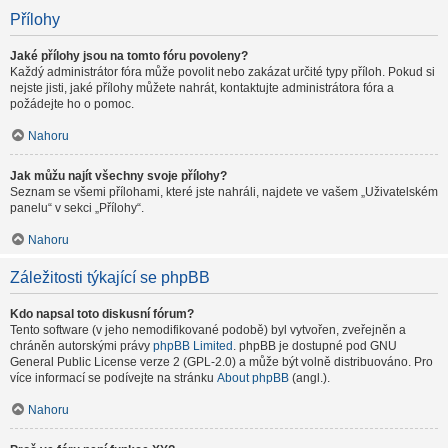
Přílohy
Jaké přílohy jsou na tomto fóru povoleny?
Každý administrátor fóra může povolit nebo zakázat určité typy příloh. Pokud si
nejste jisti, jaké přílohy můžete nahrát, kontaktujte administrátora fóra a
požádejte ho o pomoc.
Nahoru
Jak můžu najít všechny svoje přílohy?
Seznam se všemi přílohami, které jste nahráli, najdete ve vašem „Uživatelském
panelu“ v sekci „Přílohy“.
Nahoru
Záležitosti týkající se phpBB
Kdo napsal toto diskusní fórum?
Tento software (v jeho nemodifikované podobě) byl vytvořen, zveřejněn a
chráněn autorskými právy
phpBB Limited
. phpBB je dostupné pod GNU
General Public License verze 2 (GPL-2.0) a může být volně distribuováno. Pro
více informací se podívejte na stránku
About phpBB
(angl.).
Nahoru