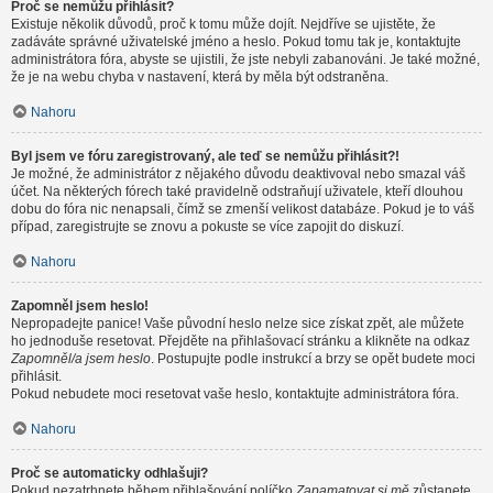
Proč se nemůžu přihlásit?
Existuje několik důvodů, proč k tomu může dojít. Nejdříve se ujistěte, že
zadáváte správné uživatelské jméno a heslo. Pokud tomu tak je, kontaktujte
administrátora fóra, abyste se ujistili, že jste nebyli zabanováni. Je také možné,
že je na webu chyba v nastavení, která by měla být odstraněna.
Nahoru
Byl jsem ve fóru zaregistrovaný, ale teď se nemůžu přihlásit?!
Je možné, že administrátor z nějakého důvodu deaktivoval nebo smazal váš
účet. Na některých fórech také pravidelně odstraňují uživatele, kteří dlouhou
dobu do fóra nic nenapsali, čímž se zmenší velikost databáze. Pokud je to váš
případ, zaregistrujte se znovu a pokuste se více zapojit do diskuzí.
Nahoru
Zapomněl jsem heslo!
Nepropadejte panice! Vaše původní heslo nelze sice získat zpět, ale můžete
ho jednoduše resetovat. Přejděte na přihlašovací stránku a klikněte na odkaz
Zapomněl/a jsem heslo
. Postupujte podle instrukcí a brzy se opět budete moci
přihlásit.
Pokud nebudete moci resetovat vaše heslo, kontaktujte administrátora fóra.
Nahoru
Proč se automaticky odhlašuji?
Pokud nezatrhnete během přihlašování políčko
Zapamatovat si mě
zůstanete