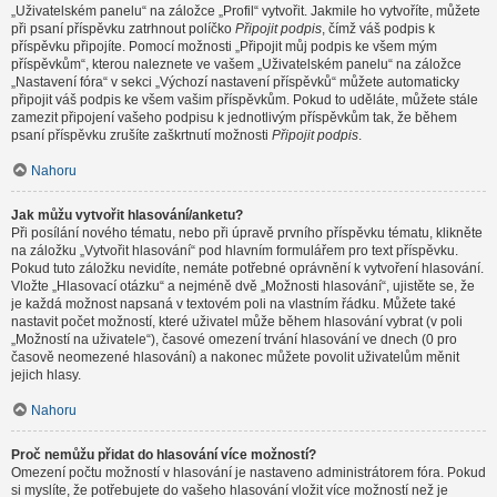
„Uživatelském panelu“ na záložce „Profil“ vytvořit. Jakmile ho vytvoříte, můžete
při psaní příspěvku zatrhnout políčko
Připojit podpis
, čímž váš podpis k
příspěvku připojíte. Pomocí možnosti „Připojit můj podpis ke všem mým
příspěvkům“, kterou naleznete ve vašem „Uživatelském panelu“ na záložce
„Nastavení fóra“ v sekci „Výchozí nastavení příspěvků“ můžete automaticky
připojit váš podpis ke všem vašim příspěvkům. Pokud to uděláte, můžete stále
zamezit připojení vašeho podpisu k jednotlivým příspěvkům tak, že během
psaní příspěvku zrušíte zaškrtnutí možnosti
Připojit podpis
.
Nahoru
Jak můžu vytvořit hlasování/anketu?
Při posílání nového tématu, nebo při úpravě prvního příspěvku tématu, klikněte
na záložku „Vytvořit hlasování“ pod hlavním formulářem pro text příspěvku.
Pokud tuto záložku nevidíte, nemáte potřebné oprávnění k vytvoření hlasování.
Vložte „Hlasovací otázku“ a nejméně dvě „Možnosti hlasování“, ujistěte se, že
je každá možnost napsaná v textovém poli na vlastním řádku. Můžete také
nastavit počet možností, které uživatel může během hlasování vybrat (v poli
„Možností na uživatele“), časové omezení trvání hlasování ve dnech (0 pro
časově neomezené hlasování) a nakonec můžete povolit uživatelům měnit
jejich hlasy.
Nahoru
Proč nemůžu přidat do hlasování více možností?
Omezení počtu možností v hlasování je nastaveno administrátorem fóra. Pokud
si myslíte, že potřebujete do vašeho hlasování vložit více možností než je