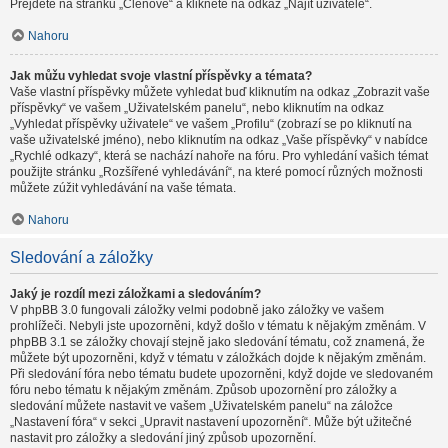
Přejděte na stránku „Členové“ a klikněte na odkaz „Najít uživatele“.
Nahoru
Jak můžu vyhledat svoje vlastní příspěvky a témata?
Vaše vlastní příspěvky můžete vyhledat buď kliknutím na odkaz „Zobrazit vaše
příspěvky“ ve vašem „Uživatelském panelu“, nebo kliknutím na odkaz
„Vyhledat příspěvky uživatele“ ve vašem „Profilu“ (zobrazí se po kliknutí na
vaše uživatelské jméno), nebo kliknutím na odkaz „Vaše příspěvky“ v nabídce
„Rychlé odkazy“, která se nachází nahoře na fóru. Pro vyhledání vašich témat
použijte stránku „Rozšířené vyhledávání“, na které pomocí různých možnosti
můžete zúžit vyhledávání na vaše témata.
Nahoru
Sledování a záložky
Jaký je rozdíl mezi záložkami a sledováním?
V phpBB 3.0 fungovali záložky velmi podobně jako záložky ve vašem
prohlížeči. Nebyli jste upozorněni, když došlo v tématu k nějakým změnám. V
phpBB 3.1 se záložky chovají stejně jako sledování tématu, což znamená, že
můžete být upozorněni, když v tématu v záložkách dojde k nějakým změnám.
Při sledování fóra nebo tématu budete upozorněni, když dojde ve sledovaném
fóru nebo tématu k nějakým změnám. Způsob upozornění pro záložky a
sledování můžete nastavit ve vašem „Uživatelském panelu“ na záložce
„Nastavení fóra“ v sekci „Upravit nastavení upozornění“. Může být užitečné
nastavit pro záložky a sledování jiný způsob upozornění.