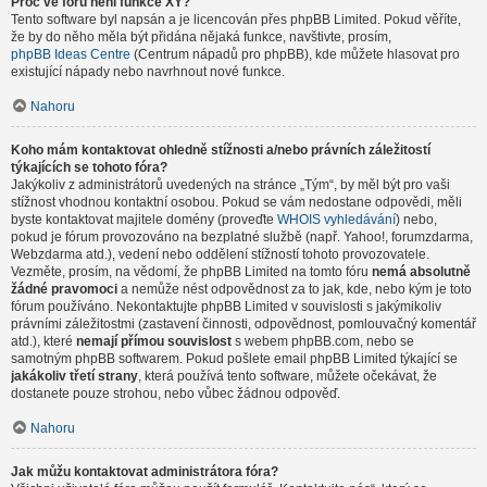
Proč ve fóru není funkce XY?
Tento software byl napsán a je licencován přes phpBB Limited. Pokud věříte,
že by do něho měla být přidána nějaká funkce, navštivte, prosím,
phpBB Ideas Centre
(Centrum nápadů pro phpBB), kde můžete hlasovat pro
existující nápady nebo navrhnout nové funkce.
Nahoru
Koho mám kontaktovat ohledně stížnosti a/nebo právních záležitostí
týkajících se tohoto fóra?
Jakýkoliv z administrátorů uvedených na stránce „Tým“, by měl být pro vaši
stížnost vhodnou kontaktní osobou. Pokud se vám nedostane odpovědi, měli
byste kontaktovat majitele domény (proveďte
WHOIS vyhledávání
) nebo,
pokud je fórum provozováno na bezplatné službě (např. Yahoo!, forumzdarma,
Webzdarma atd.), vedení nebo oddělení stížností tohoto provozovatele.
Vezměte, prosím, na vědomí, že phpBB Limited na tomto fóru
nemá absolutně
žádné pravomoci
a nemůže nést odpovědnost za to jak, kde, nebo kým je toto
fórum používáno. Nekontaktujte phpBB Limited v souvislosti s jakýmikoliv
právními záležitostmi (zastavení činnosti, odpovědnost, pomlouvačný komentář
atd.), které
nemají přímou souvislost
s webem phpBB.com, nebo se
samotným phpBB softwarem. Pokud pošlete email phpBB Limited týkající se
jakákoliv třetí strany
, která používá tento software, můžete očekávat, že
dostanete pouze strohou, nebo vůbec žádnou odpověď.
Nahoru
Jak můžu kontaktovat administrátora fóra?