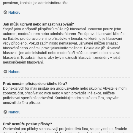
povoleno, kontaktujte administrátora fóra.
Nahoru
Jak můžu upravit nebo smazat hlasování?
Stejně jako v případě příspěvků může být hlasování upraveno pouze jeho
autorem, moderátorem nebo administrátorem. Pro úpravu hlasování klikněte
na tlačítko pro úpravu prvního příspěvku v tématu, ke kterému je hlasování
vždy připojeno. Pokud zatím nikdo nehlasoval, uživatelé můžou smazat
hlasování nebo v něm upravit jakoukoliv možnost. Pokud ale již uživatelé
hlasovali, jen administrátoři nebo moderátoři můžou upravit nebo smazat
hlasování. To zabrání tomu, aby byly možnosti hlasování změněny v ještě
neukončeném hlasování.
Nahoru
Proč nemám přístup do určitého fóra?
Do některých fór mají přístup jen určití uživatelé nebo skupiny. Abyste je mohli
zobrazit, číst, přispívat do nich nebo v nich provádět jiné akce, můžete
potřebovat speciální oprávnění. Kontaktujte administrátora fóra, aby vám
umožnil do fóra přístup.
Nahoru
Proč nemůžu posílat přílohy?
Oprávnění pro přílohy se nastavují pro jednotlivá fóra, skupiny nebo uživatele.