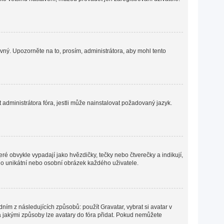
ávný. Upozorněte na to, prosím, administrátora, aby mohl tento
administrátora fóra, jestli může nainstalovat požadovaný jazyk.
ré obvykle vypadají jako hvězdičky, tečky nebo čtverečky a indikují,
ná o unikátní nebo osobní obrázek každého uživatele.
ním z následujících způsobů: použít Gravatar, vybrat si avatar v
o a jakými způsoby lze avatary do fóra přidat. Pokud nemůžete