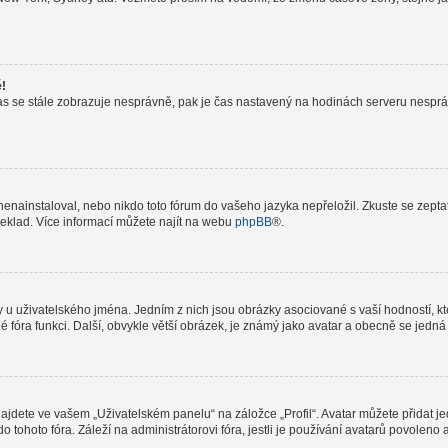
ě!
le čas se stále zobrazuje nesprávně, pak je čas nastavený na hodinách serveru nespr
nainstaloval, nebo nikdo toto fórum do vašeho jazyka nepřeložil. Zkuste se zeptat 
řeklad. Více informací můžete najít na webu
phpBB
®.
 u uživatelského jména. Jedním z nich jsou obrázky asociované s vaší hodností, kte
elé fóra funkci. Další, obvykle větší obrázek, je známý jako avatar a obecně se jed
jdete ve vašem „Uživatelském panelu“ na záložce „Profil“. Avatar můžete přidat jed
do tohoto fóra. Záleží na administrátorovi fóra, jestli je používání avatarů povolen