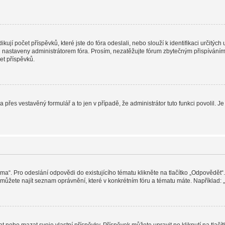
jí počet příspěvků, které jste do fóra odeslali, nebo slouží k identifikaci určitýc
nastaveny administrátorem fóra. Prosím, nezatěžujte fórum zbytečným přispíváním j
et příspěvků.
a přes vestavěný formulář a to jen v případě, že administrátor tuto funkci povolil
éma“. Pro odeslání odpovědi do existujícího tématu klikněte na tlačítko „Odpovědět“.
ůžete najít seznam oprávnění, které v konkrétním fóru a tématu máte. Například: „M