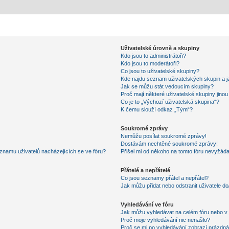
Uživatelské úrovně a skupiny
Kdo jsou to administrátoři?
Kdo jsou to moderátoři?
Co jsou to uživatelské skupiny?
Kde najdu seznam uživatelských skupin a j
Jak se můžu stát vedoucím skupiny?
Proč mají některé uživatelské skupiny jino
Co je to „Výchozí uživatelská skupina“?
K čemu slouží odkaz „Tým“?
Soukromé zprávy
Nemůžu posílat soukromé zprávy!
Dostávám nechtěné soukromé zprávy!
znamu uživatelů nacházejících se ve fóru?
Přišel mi od někoho na tomto fóru nevyžáda
Přátelé a nepřátelé
Co jsou seznamy přátel a nepřátel?
Jak můžu přidat nebo odstranit uživatele d
Vyhledávání ve fóru
Jak můžu vyhledávat na celém fóru nebo v 
Proč moje vyhledávání nic nenašlo?
Proč se mi po vyhledávání zobrazí prázdná