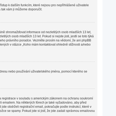
přístup k dalším funkcím, které nejsou pro nepřihlášené uživatele
 a tak vám ji můžeme doporučit.
lně shromažďovat informace od nezletilých osob mladších 13 let,
ých osob mladších 13 let. Pokud si nejste jisti, jestli se toto týká
 vašeho právního poradce. Vezměte prosím na vědomí, že ani phpBB
edených v otázce „Koho mám kontaktovat ohledně stížnosti a/nebo
P adresu nebo používání uživatelského jména, pomocí kterého se
lena registrace v souladu s americkým zákonem na ochranu soukromí
želi emailem. Na některých fórech je také vyžadováno, aby před
e obdrželi registrační email, pokračujte podle instrukcí, které v
žce se spamy. Pokud jste si jistí, že jste zadali správnou emailovou