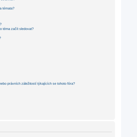
 a témata?
?
o téma začít sledovat?
?
bo právních záležitostí týkajících se tohoto fóra?