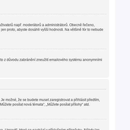
h uživatelů např. moderátorů a administrátorů. Obecně řečeno,
en proto, abyste dosáhli vyšší hodnosti. Na většině fór to nebude
. Je to z důvodu zabránění zneužití emailového systému anonymními
 Je možné, že se budete muset zaregistrovat a přihlásit předtím,
ůžete posílat nová témata“, „Můžete posílat přílohy“ atd.