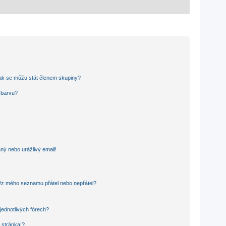
ak se můžu stát členem skupiny?
u barvu?
ný nebo urážlivý email!
o/z mého seznamu přátel nebo nepřátel?
jednotlivých fórech?
 stránka!?