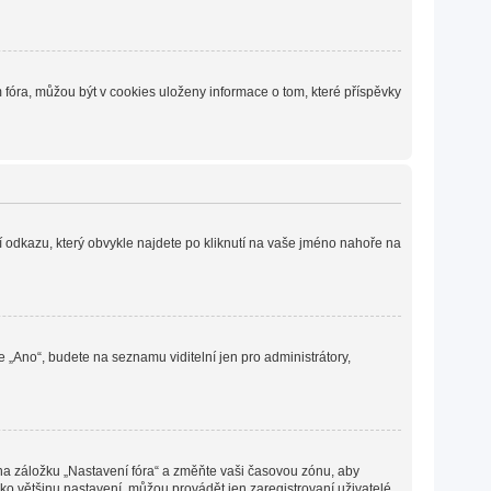
fóra, můžou být v cookies uloženy informace o tom, které příspěvky
í odkazu, který obvykle najdete po kliknutí na vaše jméno nahoře na
e „Ano“, budete na seznamu viditelní jen pro administrátory,
 na záložku „Nastavení fóra“ a změňte vaši časovou zónu, aby
ko většinu nastavení, můžou provádět jen zaregistrovaní uživatelé.