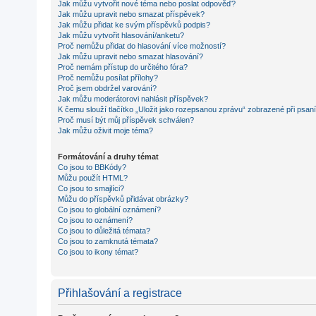
Jak můžu vytvořit nové téma nebo poslat odpověď?
Jak můžu upravit nebo smazat příspěvek?
Jak můžu přidat ke svým příspěvků podpis?
Jak můžu vytvořit hlasování/anketu?
Proč nemůžu přidat do hlasování více možností?
Jak můžu upravit nebo smazat hlasování?
Proč nemám přístup do určitého fóra?
Proč nemůžu posílat přílohy?
Proč jsem obdržel varování?
Jak můžu moderátorovi nahlásit příspěvek?
K čemu slouží tlačítko „Uložit jako rozepsanou zprávu“ zobrazené při psan
Proč musí být můj příspěvek schválen?
Jak můžu oživit moje téma?
Formátování a druhy témat
Co jsou to BBKódy?
Můžu použít HTML?
Co jsou to smajlíci?
Můžu do příspěvků přidávat obrázky?
Co jsou to globální oznámení?
Co jsou to oznámení?
Co jsou to důležitá témata?
Co jsou to zamknutá témata?
Co jsou to ikony témat?
Přihlašování a registrace