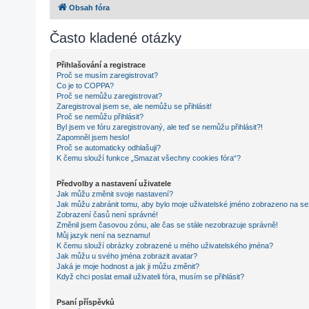
Obsah fóra
Často kladené otázky
Přihlašování a registrace
Proč se musím zaregistrovat?
Co je to COPPA?
Proč se nemůžu zaregistrovat?
Zaregistroval jsem se, ale nemůžu se přihlásit!
Proč se nemůžu přihlásit?
Byl jsem ve fóru zaregistrovaný, ale teď se nemůžu přihlásit?!
Zapomněl jsem heslo!
Proč se automaticky odhlašuji?
K čemu slouží funkce „Smazat všechny cookies fóra“?
Předvolby a nastavení uživatele
Jak můžu změnit svoje nastavení?
Jak můžu zabránit tomu, aby bylo moje uživatelské jméno zobrazeno na se
Zobrazení časů není správné!
Změnil jsem časovou zónu, ale čas se stále nezobrazuje správně!
Můj jazyk není na seznamu!
K čemu slouží obrázky zobrazené u mého uživatelského jména?
Jak můžu u svého jména zobrazit avatar?
Jaká je moje hodnost a jak ji můžu změnit?
Když chci poslat email uživateli fóra, musím se přihlásit?
Psaní příspěvků