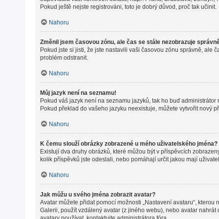
Pokud ještě nejste registrováni, toto je dobrý důvod, proč tak učinit.
Nahoru
Změnil jsem časovou zónu, ale čas se stále nezobrazuje správn
Pokud jste si jisti, že jste nastavili vaši časovou zónu správně, a
problém odstranit.
Nahoru
Můj jazyk není na seznamu!
Pokud váš jazyk není na seznamu jazyků, tak ho buď administrátor ne
Pokud překlad do vašeho jazyku neexistuje, můžete vytvořit nový p
Nahoru
K čemu slouží obrázky zobrazené u mého uživatelského jména?
Existují dva druhy obrázků, které můžou být v příspěvcích zobrazeny
kolik příspěvků jste odeslali, nebo pomáhají určit jakou mají uživat
Nahoru
Jak můžu u svého jména zobrazit avatar?
Avatar můžete přidat pomocí možnosti „Nastavení avataru“, kterou na
Galerii, použít vzdálený avatar (z jiného webu), nebo avatar nahrát 
avatary používat, kontaktujte administrátora fóra.