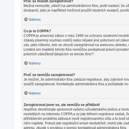
Proč se musím zaregistrovat?
Možná nemusíte, záleží na administrátorovi fóra, jestli nastaví, že 
dostupné, jako je například možnost použití vlastních avatarů, posí
Nahoru
Co je to COPPA?
COPPA je americký zákon z roku 1998 na ochranu soukromí nezletil
získaly písemný souhlas rodičů nebo nějaké jiné potvrzení od zákonné
vás, jako někoho, kdo se zkouší zaregistrovat na webovou stránku,
Limited ani majitelé tohoto fóra nemůžou poskytovat právní porade
právních záležitostí týkajících se tohoto fóra?“.
Nahoru
Proč se nemůžu zaregistrovat?
Je možné, že administrátor fóra zakázal registrace, aby zabránil n
snažíš zaregistrovat. Kontaktujte administrátora fóra a požádejte h
Nahoru
Zaregistroval jsem se, ale nemůžu se přihlásit!
Nejdříve zkontrolujte správnost vašeho uživatelského jména a hesl
nezletilých na internetu COPPA a vy jste během registrace zadali, ž
přihlášením proběhla aktivace nově registrovaného účtu a to buď vám
něm najdete. Pokud jste registrační email neobdrželi, mohli jste za
adresu, zkuste s prosbou o pomoc kontaktovat administrátora fóra.