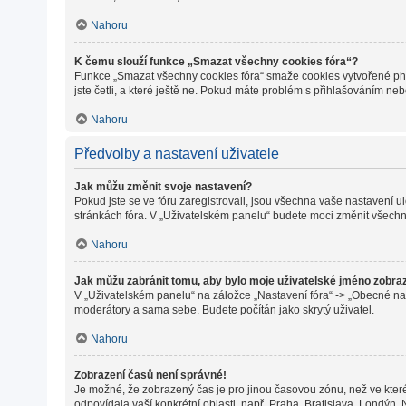
Nahoru
K čemu slouží funkce „Smazat všechny cookies fóra“?
Funkce „Smazat všechny cookies fóra“ smaže cookies vytvořené phpB
jste četli, a které ještě ne. Pokud máte problém s přihlašováním 
Nahoru
Předvolby a nastavení uživatele
Jak můžu změnit svoje nastavení?
Pokud jste se ve fóru zaregistrovali, jsou všechna vaše nastavení 
stránkách fóra. V „Uživatelském panelu“ budete moci změnit všechn
Nahoru
Jak můžu zabránit tomu, aby bylo moje uživatelské jméno zobra
V „Uživatelském panelu“ na záložce „Nastavení fóra“ -> „Obecné na
moderátory a sama sebe. Budete počítán jako skrytý uživatel.
Nahoru
Zobrazení časů není správné!
Je možné, že zobrazený čas je pro jinou časovou zónu, než ve které
odpovídala vaší konkrétní oblasti, např. Praha, Bratislava, Londýn