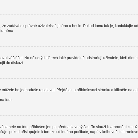
, že zadáváte správné uživatelské jméno a heslo. Pokud tomu tak je, kontaktujte admi
straněna.
al váš účet. Na některých fórech také pravidelně odstraňují uživatele, kteří dlouh
jit do diskuzí.
e můžete ho jednoduše resetovat. Přejděte na přihlašovací stránku a klikněte na o
ra fóra.
zůstanete na fóru přihlášen jen po přednastavený čas. To slouží k zabránění zneužit
čuje, pokud přistupujete k fóru ze sdíleného počítače, např. v knihovně, interneto