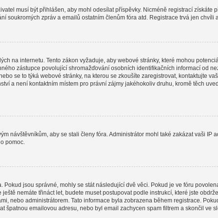
uživatel musí být přihlášen, aby mohl odesílat příspěvky. Nicméně registrací získáte 
lání soukromých zpráv a emailů ostatním členům fóra atd. Registrace trvá jen chvíli
ých na internetu. Tento zákon vyžaduje, aby webové stránky, které mohou potenciá
ho zástupce povolující shromažďování osobních identifikačních informací od nezletil
 nebo se to týká webové stránky, na kterou se zkoušíte zaregistrovat, kontaktujte
nství a není kontaktním místem pro právní zájmy jakéhokoliv druhu, kromě těch uv
ovým návštěvníkům, aby se stali členy fóra. Administrátor mohl také zakázat vaši I
o o pomoc.
a. Pokud jsou správné, mohly se stát následující dvě věci. Pokud je ve fóru povo
e ještě nemáte třináct let, budete muset postupovat podle instrukcí, které jste obdr
i, nebo administrátorem. Tato informace byla zobrazena během registrace. Pokud jst
dat špatnou emailovou adresu, nebo byl email zachycen spam filtrem a skončil ve slo