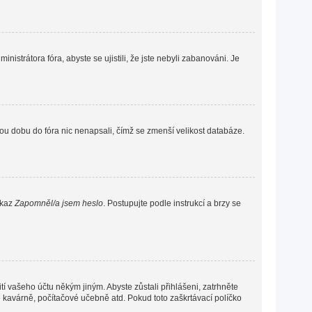
nistrátora fóra, abyste se ujistili, že jste nebyli zabanováni. Je
ou dobu do fóra nic nenapsali, čímž se zmenší velikost databáze.
dkaz
Zapomněl/a jsem heslo
. Postupujte podle instrukcí a brzy se
í vašeho účtu někým jiným. Abyste zůstali přihlášeni, zatrhněte
vé kavárně, počítačové učebně atd. Pokud toto zaškrtávací políčko