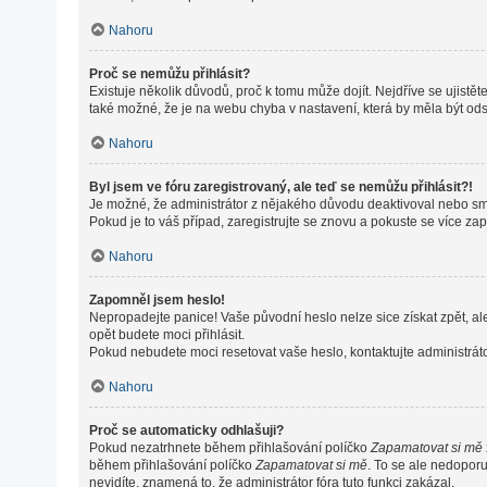
Nahoru
Proč se nemůžu přihlásit?
Existuje několik důvodů, proč k tomu může dojít. Nejdříve se ujistěte
také možné, že je na webu chyba v nastavení, která by měla být od
Nahoru
Byl jsem ve fóru zaregistrovaný, ale teď se nemůžu přihlásit?!
Je možné, že administrátor z nějakého důvodu deaktivoval nebo smaz
Pokud je to váš případ, zaregistrujte se znovu a pokuste se více zapo
Nahoru
Zapomněl jsem heslo!
Nepropadejte panice! Vaše původní heslo nelze sice získat zpět, al
opět budete moci přihlásit.
Pokud nebudete moci resetovat vaše heslo, kontaktujte administráto
Nahoru
Proč se automaticky odhlašuji?
Pokud nezatrhnete během přihlašování políčko
Zapamatovat si mě
během přihlašování políčko
Zapamatovat si mě
. To se ale nedoporu
nevidíte, znamená to, že administrátor fóra tuto funkci zakázal.