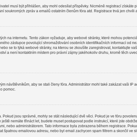
uživatel musí být přihlášen, aby mohl odesílat příspěvky. Nicméně registrací získáte 
lání soukromých zpráv a emailů ostatním členům fóra atd. Registrace trvá jen chvíli
ých na internetu. Tento zákon vyžaduje, aby webové stránky, které mohou potenciá
ho zástupce povolující shromažďování osobních identifikačních informací od nezletil
 nebo se to týká webové stránky, na kterou se zkoušíte zaregistrovat, kontaktujte
nství a není kontaktním místem pro právní zájmy jakéhokoliv druhu, kromě těch uv
ovým návštěvníkům, aby se stali členy fóra. Administrátor mohl také zakázat vaši I
o o pomoc.
a. Pokud jsou správné, mohly se stát následující dvě věci. Pokud je ve fóru povo
e ještě nemáte třináct let, budete muset postupovat podle instrukcí, které jste obdr
i, nebo administrátorem. Tato informace byla zobrazena během registrace. Pokud jst
dat špatnou emailovou adresu, nebo byl email zachycen spam filtrem a skončil ve slo