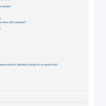
 a témata?
?
o téma začít sledovat?
?
bo právních záležitostí týkajících se tohoto fóra?