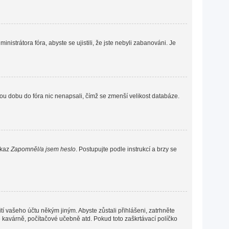
nistrátora fóra, abyste se ujistili, že jste nebyli zabanováni. Je
ou dobu do fóra nic nenapsali, čímž se zmenší velikost databáze.
dkaz
Zapomněl/a jsem heslo
. Postupujte podle instrukcí a brzy se
í vašeho účtu někým jiným. Abyste zůstali přihlášeni, zatrhněte
vé kavárně, počítačové učebně atd. Pokud toto zaškrtávací políčko