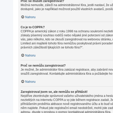
Proč se musím zaregistrovat?
Možná nemusíte, záleží na administrátorovi fóra, jestli nastaví, že 
dostupné, jako je například možnost použití vlastních avatarů, posí
Nahoru
Co je to COPPA?
COPPA je americký zákon z roku 1998 na ochranu soukromí nezletil
získaly písemný souhlas rodičů nebo nějaké jiné potvrzení od zákonné
vás, jako někoho, kdo se zkouší zaregistrovat na webovou stránku,
Limited ani majitelé tohoto fóra nemůžou poskytovat právní porade
právních záležitostí týkajících se tohoto fóra?“.
Nahoru
Proč se nemůžu zaregistrovat?
Je možné, že administrátor fóra zakázal registrace, aby zabránil n
snažíš zaregistrovat. Kontaktujte administrátora fóra a požádejte h
Nahoru
Zaregistroval jsem se, ale nemůžu se přihlásit!
Nejdříve zkontrolujte správnost vašeho uživatelského jména a hesl
nezletilých na internetu COPPA a vy jste během registrace zadali, ž
přihlášením proběhla aktivace nově registrovaného účtu a to buď vám
něm najdete. Pokud jste registrační email neobdrželi, mohli jste za
adresu, zkuste s prosbou o pomoc kontaktovat administrátora fóra.