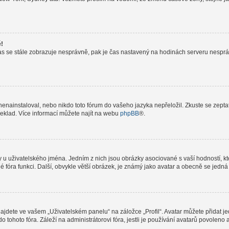
ě!
le čas se stále zobrazuje nesprávně, pak je čas nastavený na hodinách serveru nespr
nainstaloval, nebo nikdo toto fórum do vašeho jazyka nepřeložil. Zkuste se zeptat 
řeklad. Více informací můžete najít na webu
phpBB
®.
 u uživatelského jména. Jedním z nich jsou obrázky asociované s vaší hodností, kte
elé fóra funkci. Další, obvykle větší obrázek, je známý jako avatar a obecně se jed
jdete ve vašem „Uživatelském panelu“ na záložce „Profil“. Avatar můžete přidat jed
do tohoto fóra. Záleží na administrátorovi fóra, jestli je používání avatarů povolen