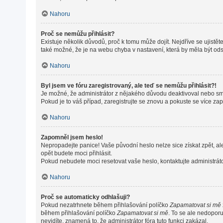
Nahoru
Proč se nemůžu přihlásit?
Existuje několik důvodů, proč k tomu může dojít. Nejdříve se ujistěte
také možné, že je na webu chyba v nastavení, která by měla být od
Nahoru
Byl jsem ve fóru zaregistrovaný, ale teď se nemůžu přihlásit?!
Je možné, že administrátor z nějakého důvodu deaktivoval nebo smaz
Pokud je to váš případ, zaregistrujte se znovu a pokuste se více zapo
Nahoru
Zapomněl jsem heslo!
Nepropadejte panice! Vaše původní heslo nelze sice získat zpět, al
opět budete moci přihlásit.
Pokud nebudete moci resetovat vaše heslo, kontaktujte administráto
Nahoru
Proč se automaticky odhlašuji?
Pokud nezatrhnete během přihlašování políčko
Zapamatovat si mě
během přihlašování políčko
Zapamatovat si mě
. To se ale nedoporu
nevidíte, znamená to, že administrátor fóra tuto funkci zakázal.