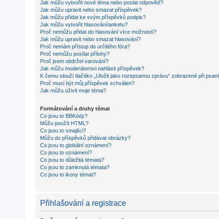
Jak můžu vytvořit nové téma nebo poslat odpověď?
Jak můžu upravit nebo smazat příspěvek?
Jak můžu přidat ke svým příspěvků podpis?
Jak můžu vytvořit hlasování/anketu?
Proč nemůžu přidat do hlasování více možností?
Jak můžu upravit nebo smazat hlasování?
Proč nemám přístup do určitého fóra?
Proč nemůžu posílat přílohy?
Proč jsem obdržel varování?
Jak můžu moderátorovi nahlásit příspěvek?
K čemu slouží tlačítko „Uložit jako rozepsanou zprávu“ zobrazené při psan
Proč musí být můj příspěvek schválen?
Jak můžu oživit moje téma?
Formátování a druhy témat
Co jsou to BBKódy?
Můžu použít HTML?
Co jsou to smajlíci?
Můžu do příspěvků přidávat obrázky?
Co jsou to globální oznámení?
Co jsou to oznámení?
Co jsou to důležitá témata?
Co jsou to zamknutá témata?
Co jsou to ikony témat?
Přihlašování a registrace