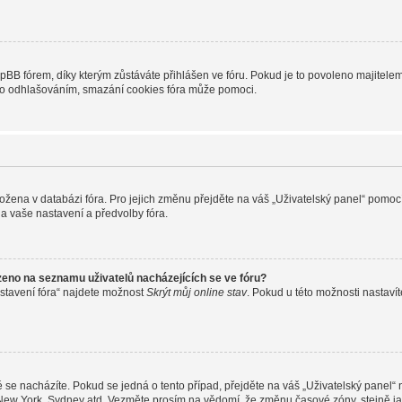
B fórem, díky kterým zůstáváte přihlášen ve fóru. Pokud je to povoleno majitelem 
nebo odhlašováním, smazání cookies fóra může pomoci.
uložena v databázi fóra. Pro jejich změnu přejděte na váš „Uživatelský panel“ pomoc
a vaše nastavení a předvolby fóra.
zeno na seznamu uživatelů nacházejících se ve fóru?
stavení fóra“ najdete možnost
Skrýt můj online stav
. Pokud u této možnosti nastavít
 se nacházíte. Pokud se jedná o tento případ, přejděte na váš „Uživatelský panel“
, New York, Sydney atd. Vezměte prosím na vědomí, že změnu časové zóny, stejně ja