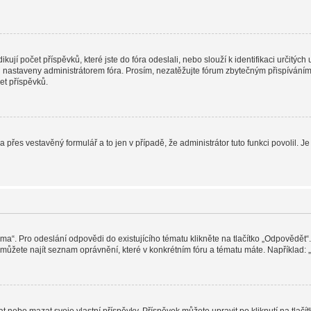
jí počet příspěvků, které jste do fóra odeslali, nebo slouží k identifikaci určitýc
nastaveny administrátorem fóra. Prosím, nezatěžujte fórum zbytečným přispíváním j
et příspěvků.
a přes vestavěný formulář a to jen v případě, že administrátor tuto funkci povolil
éma“. Pro odeslání odpovědi do existujícího tématu klikněte na tlačítko „Odpovědět“.
ůžete najít seznam oprávnění, které v konkrétním fóru a tématu máte. Například: „M