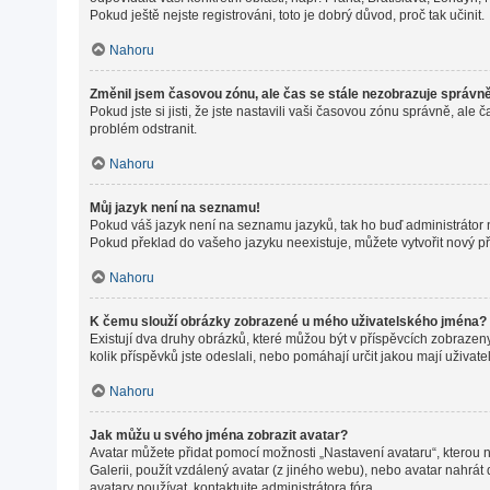
Pokud ještě nejste registrováni, toto je dobrý důvod, proč tak učinit.
Nahoru
Změnil jsem časovou zónu, ale čas se stále nezobrazuje správn
Pokud jste si jisti, že jste nastavili vaši časovou zónu správně, a
problém odstranit.
Nahoru
Můj jazyk není na seznamu!
Pokud váš jazyk není na seznamu jazyků, tak ho buď administrátor ne
Pokud překlad do vašeho jazyku neexistuje, můžete vytvořit nový p
Nahoru
K čemu slouží obrázky zobrazené u mého uživatelského jména?
Existují dva druhy obrázků, které můžou být v příspěvcích zobrazeny
kolik příspěvků jste odeslali, nebo pomáhají určit jakou mají uživat
Nahoru
Jak můžu u svého jména zobrazit avatar?
Avatar můžete přidat pomocí možnosti „Nastavení avataru“, kterou na
Galerii, použít vzdálený avatar (z jiného webu), nebo avatar nahrát 
avatary používat, kontaktujte administrátora fóra.