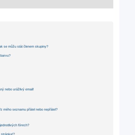
ak se můžu stát členem skupiny?
u barvu?
ný nebo urážlivý email!
o/z mého seznamu přátel nebo nepřátel?
jednotlivých fórech?
 stránka!?