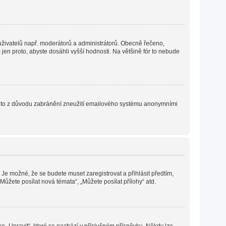
h uživatelů např. moderátorů a administrátorů. Obecně řečeno,
en proto, abyste dosáhli vyšší hodnosti. Na většině fór to nebude
. Je to z důvodu zabránění zneužití emailového systému anonymními
 Je možné, že se budete muset zaregistrovat a přihlásit předtím,
ůžete posílat nová témata“, „Můžete posílat přílohy“ atd.