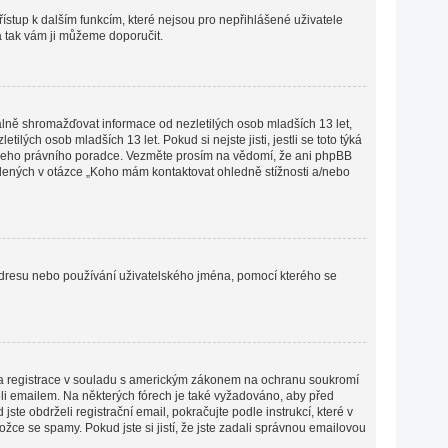
přístup k dalším funkcím, které nejsou pro nepřihlášené uživatele
 a tak vám ji můžeme doporučit.
lně shromažďovat informace od nezletilých osob mladších 13 let,
ých osob mladších 13 let. Pokud si nejste jisti, jestli se toto týká
 vašeho právního poradce. Vezměte prosím na vědomí, že ani phpBB
edených v otázce „Koho mám kontaktovat ohledně stížnosti a/nebo
P adresu nebo používání uživatelského jména, pomocí kterého se
lena registrace v souladu s americkým zákonem na ochranu soukromí
želi emailem. Na některých fórech je také vyžadováno, aby před
e obdrželi registrační email, pokračujte podle instrukcí, které v
žce se spamy. Pokud jste si jistí, že jste zadali správnou emailovou