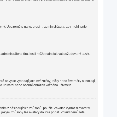
ávný. Upozorněte na to, prosím, administrátora, aby mohl tento
administrátora fóra, jestli může nainstalovat požadovaný jazyk.
ré obvykle vypadají jako hvězdičky, tečky nebo čtverečky a indikují,
ná o unikátní nebo osobní obrázek každého uživatele.
ním z následujících způsobů: použít Gravatar, vybrat si avatar v
o a jakými způsoby lze avatary do fóra přidat. Pokud nemůžete