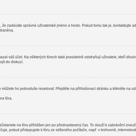
, že zadáváte správné uživatelské jméno a heslo. Pokud tomu tak je, kontaktujte admi
straněna.
al váš účet. Na některých fórech také pravidelně odstraňují uživatele, kteří dlouh
jit do diskuzí.
e můžete ho jednoduše resetovat. Přejděte na přihlašovací stránku a klikněte na o
ra fóra.
zůstanete na fóru přihlášen jen po přednastavený čas. To slouží k zabránění zneužit
čuje, pokud přistupujete k fóru ze sdíleného počítače, např. v knihovně, interneto