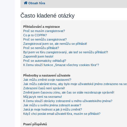
Obsah fóra
Často kladené otázky
Přihlašování a registrace
Proč se musím zaregistrovat?
Co je to COPPA?
Proč se nemůžu zaregistrovat?
Zaregistroval jsem se, ale nemůžu se přihlásit!
Proč se nemůžu přihlásit?
Byl jsem ve fóru zaregistrovaný, ale teď se nemůžu přihlásit?!
Zapomněl jsem heslo!
Proč se automaticky odhlašuji?
K čemu slouží funkce „Smazat všechny cookies fóra“?
Předvolby a nastavení uživatele
Jak můžu změnit svoje nastavení?
Jak můžu zabránit tomu, aby bylo moje uživatelské jméno zobrazeno na se
Zobrazení časů není správné!
Změnil jsem časovou zónu, ale čas se stále nezobrazuje správně!
Můj jazyk není na seznamu!
K čemu slouží obrázky zobrazené u mého uživatelského jména?
Jak můžu u svého jména zobrazit avatar?
Jaká je moje hodnost a jak ji můžu změnit?
Když chci poslat email uživateli fóra, musím se přihlásit?
Psaní příspěvků