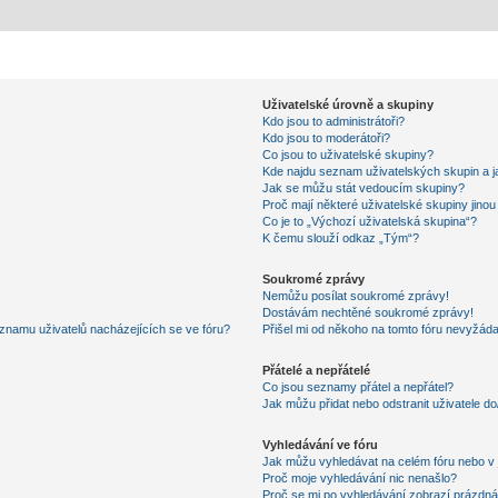
Uživatelské úrovně a skupiny
Kdo jsou to administrátoři?
Kdo jsou to moderátoři?
Co jsou to uživatelské skupiny?
Kde najdu seznam uživatelských skupin a j
Jak se můžu stát vedoucím skupiny?
Proč mají některé uživatelské skupiny jino
Co je to „Výchozí uživatelská skupina“?
K čemu slouží odkaz „Tým“?
Soukromé zprávy
Nemůžu posílat soukromé zprávy!
Dostávám nechtěné soukromé zprávy!
znamu uživatelů nacházejících se ve fóru?
Přišel mi od někoho na tomto fóru nevyžáda
Přátelé a nepřátelé
Co jsou seznamy přátel a nepřátel?
Jak můžu přidat nebo odstranit uživatele d
Vyhledávání ve fóru
Jak můžu vyhledávat na celém fóru nebo v 
Proč moje vyhledávání nic nenašlo?
Proč se mi po vyhledávání zobrazí prázdná