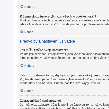
Nahoru
K čemu slouží funkce „Smazat všechny cookies fóra“?
Funkce „Smazat všechny cookies fóra“ smaže cookies vytvořené phpB
jste četli, a které ještě ne. Pokud máte problém s přihlašováním 
Nahoru
Předvolby a nastavení uživatele
Jak můžu změnit svoje nastavení?
Pokud jste se ve fóru zaregistrovali, jsou všechna vaše nastavení 
stránkách fóra. V „Uživatelském panelu“ budete moci změnit všechn
Nahoru
Jak můžu zabránit tomu, aby bylo moje uživatelské jméno zobra
V „Uživatelském panelu“ na záložce „Nastavení fóra“ -> „Obecné na
moderátory a sama sebe. Budete počítán jako skrytý uživatel.
Nahoru
Zobrazení časů není správné!
Je možné, že zobrazený čas je pro jinou časovou zónu, než ve které
odpovídala vaší konkrétní oblasti, např. Praha, Bratislava, Londýn