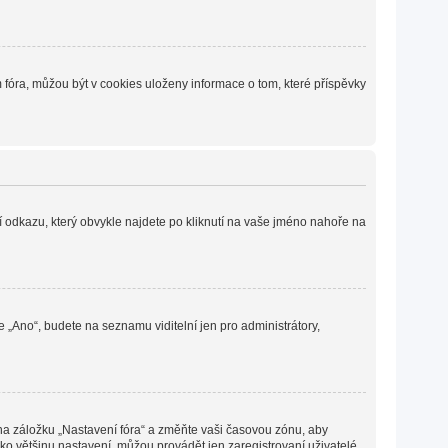
fóra, můžou být v cookies uloženy informace o tom, které příspěvky
í odkazu, který obvykle najdete po kliknutí na vaše jméno nahoře na
e „Ano“, budete na seznamu viditelní jen pro administrátory,
 na záložku „Nastavení fóra“ a změňte vaši časovou zónu, aby
ko většinu nastavení, můžou provádět jen zaregistrovaní uživatelé.