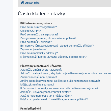
Obsah fóra
Často kladené otázky
Přihlašování a registrace
Proč se musím zaregistrovat?
Co je to COPPA?
Proč se nemůžu zaregistrovat?
Zaregistroval jsem se, ale nemůžu se přihlásit!
Proč se nemůžu přihlásit?
Byl jsem ve fóru zaregistrovaný, ale teď se nemůžu přihlásit?!
Zapomněl jsem heslo!
Proč se automaticky odhlašuji?
K čemu slouží funkce „Smazat všechny cookies fóra“?
Předvolby a nastavení uživatele
Jak můžu změnit svoje nastavení?
Jak můžu zabránit tomu, aby bylo moje uživatelské jméno zobrazeno na se
Zobrazení časů není správné!
Změnil jsem časovou zónu, ale čas se stále nezobrazuje správně!
Můj jazyk není na seznamu!
K čemu slouží obrázky zobrazené u mého uživatelského jména?
Jak můžu u svého jména zobrazit avatar?
Jaká je moje hodnost a jak ji můžu změnit?
Když chci poslat email uživateli fóra, musím se přihlásit?
Psaní příspěvků