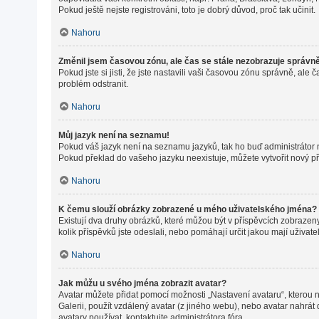
Pokud ještě nejste registrováni, toto je dobrý důvod, proč tak učinit.
Nahoru
Změnil jsem časovou zónu, ale čas se stále nezobrazuje správn
Pokud jste si jisti, že jste nastavili vaši časovou zónu správně, a
problém odstranit.
Nahoru
Můj jazyk není na seznamu!
Pokud váš jazyk není na seznamu jazyků, tak ho buď administrátor ne
Pokud překlad do vašeho jazyku neexistuje, můžete vytvořit nový p
Nahoru
K čemu slouží obrázky zobrazené u mého uživatelského jména?
Existují dva druhy obrázků, které můžou být v příspěvcích zobrazeny
kolik příspěvků jste odeslali, nebo pomáhají určit jakou mají uživat
Nahoru
Jak můžu u svého jména zobrazit avatar?
Avatar můžete přidat pomocí možnosti „Nastavení avataru“, kterou na
Galerii, použít vzdálený avatar (z jiného webu), nebo avatar nahrát 
avatary používat, kontaktujte administrátora fóra.