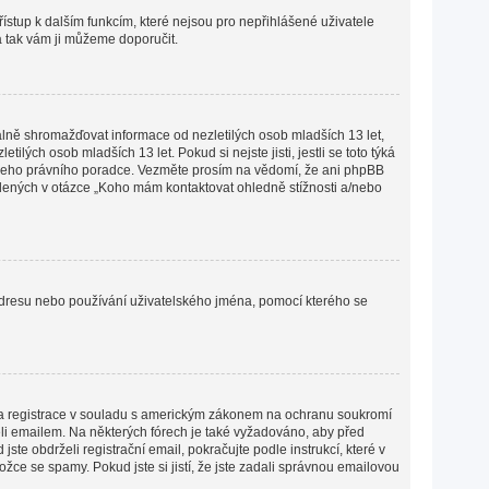
přístup k dalším funkcím, které nejsou pro nepřihlášené uživatele
 a tak vám ji můžeme doporučit.
lně shromažďovat informace od nezletilých osob mladších 13 let,
ých osob mladších 13 let. Pokud si nejste jisti, jestli se toto týká
 vašeho právního poradce. Vezměte prosím na vědomí, že ani phpBB
edených v otázce „Koho mám kontaktovat ohledně stížnosti a/nebo
P adresu nebo používání uživatelského jména, pomocí kterého se
lena registrace v souladu s americkým zákonem na ochranu soukromí
želi emailem. Na některých fórech je také vyžadováno, aby před
e obdrželi registrační email, pokračujte podle instrukcí, které v
žce se spamy. Pokud jste si jistí, že jste zadali správnou emailovou