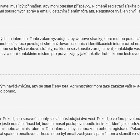
uživatel musí být přihlášen, aby mohl odesílat příspěvky. Nicméně registrací získáte 
lání soukromých zpráv a emailů ostatním členům fóra atd. Registrace trvá jen chvíli
ých na internetu. Tento zákon vyžaduje, aby webové stránky, které mohou potenciá
ho zástupce povolující shromažďování osobních identifikačních informací od nezletil
 nebo se to týká webové stránky, na kterou se zkoušíte zaregistrovat, kontaktujte
nství a není kontaktním místem pro právní zájmy jakéhokoliv druhu, kromě těch uv
ovým návštěvníkům, aby se stali členy fóra. Administrátor mohl také zakázat vaši I
o o pomoc.
a. Pokud jsou správné, mohly se stát následující dvě věci. Pokud je ve fóru povo
e ještě nemáte třináct let, budete muset postupovat podle instrukcí, které jste obdr
i, nebo administrátorem. Tato informace byla zobrazena během registrace. Pokud jst
dat špatnou emailovou adresu, nebo byl email zachycen spam filtrem a skončil ve slo