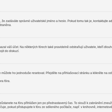
, že zadáváte správné uživatelské jméno a heslo. Pokud tomu tak je, kontaktujte admi
straněna.
al váš účet. Na některých fórech také pravidelně odstraňují uživatele, kteří dlouh
jit do diskuzí.
e můžete ho jednoduše resetovat. Přejděte na přihlašovací stránku a klikněte na o
ra fóra.
zůstanete na fóru přihlášen jen po přednastavený čas. To slouží k zabránění zneužit
čuje, pokud přistupujete k fóru ze sdíleného počítače, např. v knihovně, interneto