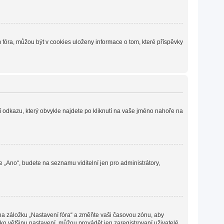
fóra, můžou být v cookies uloženy informace o tom, které příspěvky
í odkazu, který obvykle najdete po kliknutí na vaše jméno nahoře na
e „Ano“, budete na seznamu viditelní jen pro administrátory,
 na záložku „Nastavení fóra“ a změňte vaši časovou zónu, aby
ko většinu nastavení, můžou provádět jen zaregistrovaní uživatelé.