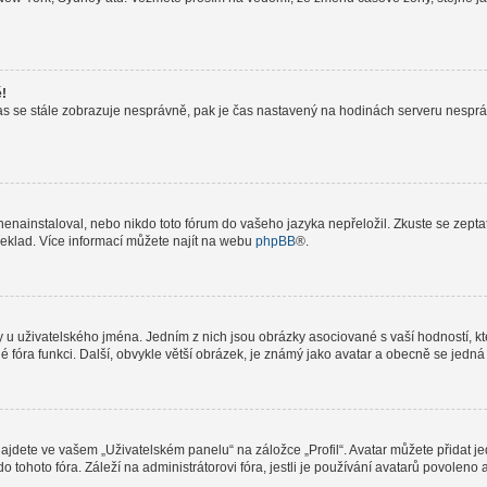
ě!
le čas se stále zobrazuje nesprávně, pak je čas nastavený na hodinách serveru nespr
nainstaloval, nebo nikdo toto fórum do vašeho jazyka nepřeložil. Zkuste se zeptat 
řeklad. Více informací můžete najít na webu
phpBB
®.
 u uživatelského jména. Jedním z nich jsou obrázky asociované s vaší hodností, kte
elé fóra funkci. Další, obvykle větší obrázek, je známý jako avatar a obecně se jed
jdete ve vašem „Uživatelském panelu“ na záložce „Profil“. Avatar můžete přidat jed
do tohoto fóra. Záleží na administrátorovi fóra, jestli je používání avatarů povolen