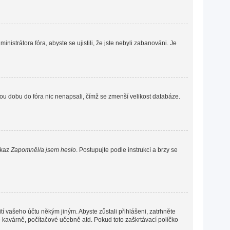
nistrátora fóra, abyste se ujistili, že jste nebyli zabanováni. Je
ou dobu do fóra nic nenapsali, čímž se zmenší velikost databáze.
dkaz
Zapomněl/a jsem heslo
. Postupujte podle instrukcí a brzy se
í vašeho účtu někým jiným. Abyste zůstali přihlášeni, zatrhněte
vé kavárně, počítačové učebně atd. Pokud toto zaškrtávací políčko