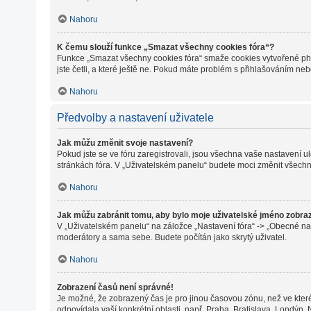
Nahoru
K čemu slouží funkce „Smazat všechny cookies fóra“?
Funkce „Smazat všechny cookies fóra“ smaže cookies vytvořené phpB
jste četli, a které ještě ne. Pokud máte problém s přihlašováním 
Nahoru
Předvolby a nastavení uživatele
Jak můžu změnit svoje nastavení?
Pokud jste se ve fóru zaregistrovali, jsou všechna vaše nastavení 
stránkách fóra. V „Uživatelském panelu“ budete moci změnit všechn
Nahoru
Jak můžu zabránit tomu, aby bylo moje uživatelské jméno zobra
V „Uživatelském panelu“ na záložce „Nastavení fóra“ -> „Obecné na
moderátory a sama sebe. Budete počítán jako skrytý uživatel.
Nahoru
Zobrazení časů není správné!
Je možné, že zobrazený čas je pro jinou časovou zónu, než ve které
odpovídala vaší konkrétní oblasti, např. Praha, Bratislava, Londýn