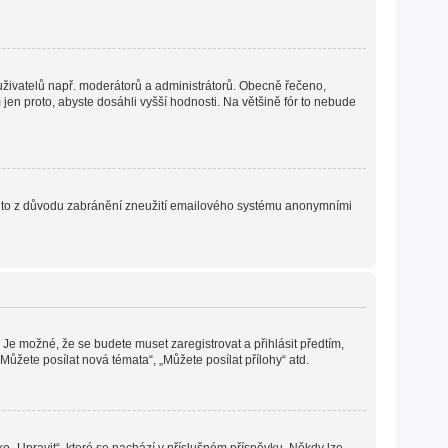
h uživatelů např. moderátorů a administrátorů. Obecně řečeno,
en proto, abyste dosáhli vyšší hodnosti. Na většině fór to nebude
. Je to z důvodu zabránění zneužití emailového systému anonymními
 Je možné, že se budete muset zaregistrovat a přihlásit předtím,
ůžete posílat nová témata“, „Můžete posílat přílohy“ atd.