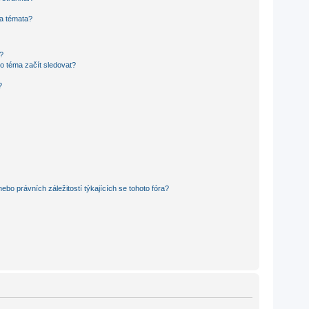
 a témata?
?
o téma začít sledovat?
?
bo právních záležitostí týkajících se tohoto fóra?