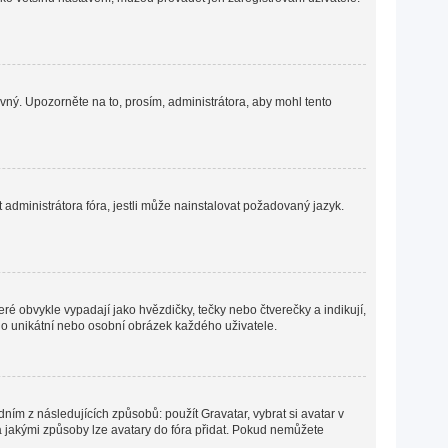
ávný. Upozorněte na to, prosím, administrátora, aby mohl tento
administrátora fóra, jestli může nainstalovat požadovaný jazyk.
ré obvykle vypadají jako hvězdičky, tečky nebo čtverečky a indikují,
ná o unikátní nebo osobní obrázek každého uživatele.
ním z následujících způsobů: použít Gravatar, vybrat si avatar v
o a jakými způsoby lze avatary do fóra přidat. Pokud nemůžete