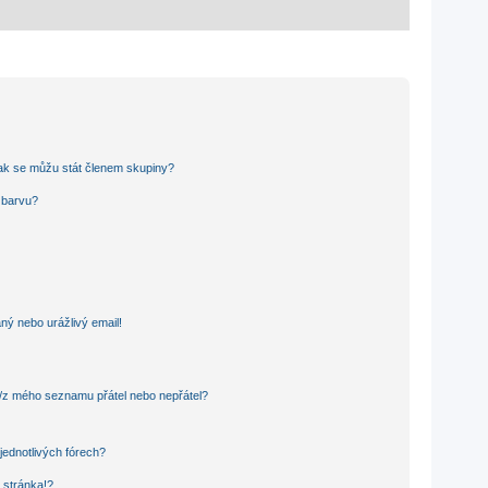
ak se můžu stát členem skupiny?
u barvu?
ný nebo urážlivý email!
o/z mého seznamu přátel nebo nepřátel?
jednotlivých fórech?
 stránka!?