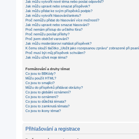
Jak můžu vytvořit nové téma nebo poslat odpověď?
Jak můžu upravit nebo smazat příspěvek?
Jak můžu přidat ke svým příspěvků podpis?
Jak můžu vytvořit hlasování/anketu?
Proč nemůžu přidat do hlasování více možností?
Jak můžu upravit nebo smazat hlasování?
Proč nemám přístup do určitého fóra?
Proč nemůžu posílat přílohy?
Proč jsem obdržel varování?
Jak můžu moderátorovi nahlásit příspěvek?
K čemu slouží tlačítko „Uložit jako rozepsanou zprávu“ zobrazené při psan
Proč musí být můj příspěvek schválen?
Jak můžu oživit moje téma?
Formátování a druhy témat
Co jsou to BBKódy?
Můžu použít HTML?
Co jsou to smajlíci?
Můžu do příspěvků přidávat obrázky?
Co jsou to globální oznámení?
Co jsou to oznámení?
Co jsou to důležitá témata?
Co jsou to zamknutá témata?
Co jsou to ikony témat?
Přihlašování a registrace