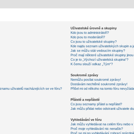
Uživatelské úrovně a skupiny
Kdo jsou to administrátoři?
Kdo jsou to moderátoři?
Co jsou to uživatelské skupiny?
Kde najdu seznam uživatelských skupin a j
Jak se můžu stát vedoucím skupiny?
Proč mají některé uživatelské skupiny jino
Co je to „Výchozí uživatelská skupina“?
K čemu slouží odkaz „Tým“?
Soukromé zprávy
Nemůžu posílat soukromé zprávy!
Dostávám nechtěné soukromé zprávy!
znamu uživatelů nacházejících se ve fóru?
Přišel mi od někoho na tomto fóru nevyžáda
Přátelé a nepřátelé
Co jsou seznamy přátel a nepřátel?
Jak můžu přidat nebo odstranit uživatele d
Vyhledávání ve fóru
Jak můžu vyhledávat na celém fóru nebo v 
Proč moje vyhledávání nic nenašlo?
Proč se mi po vyhledávání zobrazí prázdná