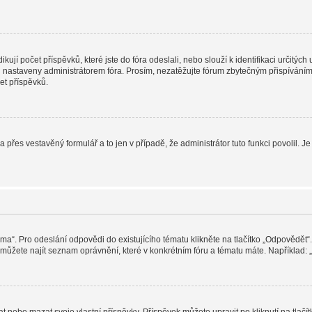
jí počet příspěvků, které jste do fóra odeslali, nebo slouží k identifikaci určitýc
nastaveny administrátorem fóra. Prosím, nezatěžujte fórum zbytečným přispíváním j
et příspěvků.
a přes vestavěný formulář a to jen v případě, že administrátor tuto funkci povolil
éma“. Pro odeslání odpovědi do existujícího tématu klikněte na tlačítko „Odpovědět“.
ůžete najít seznam oprávnění, které v konkrétním fóru a tématu máte. Například: „M