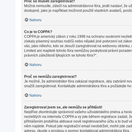
Proč se musím zaregistrovat?
Možná nemusíte, záleží na administrátorovi fóra, jestli nastaví, že 
dostupné, jako je například možnost použití vlastních avatarů, posí
Nahoru
Co je to COPPA?
COPPA je americký zákon z roku 1998 na ochranu soukromí nezletil
získaly písemný souhlas rodičů nebo nějaké jiné potvrzení od zákonné
vás, jako někoho, kdo se zkouší zaregistrovat na webovou stránku,
Limited ani majitelé tohoto fóra nemůžou poskytovat právní porade
právních záležitostí týkajících se tohoto fóra?“.
Nahoru
Proč se nemůžu zaregistrovat?
Je možné, že administrátor fóra zakázal registrace, aby zabránil n
snažíš zaregistrovat. Kontaktujte administrátora fóra a požádejte h
Nahoru
Zaregistroval jsem se, ale nemůžu se přihlásit!
Nejdříve zkontrolujte správnost vašeho uživatelského jména a hesl
nezletilých na internetu COPPA a vy jste během registrace zadali, ž
přihlášením proběhla aktivace nově registrovaného účtu a to buď vám
něm najdete. Pokud jste registrační email neobdrželi, mohli jste za
adresu, zkuste s prosbou o pomoc kontaktovat administrátora fóra.