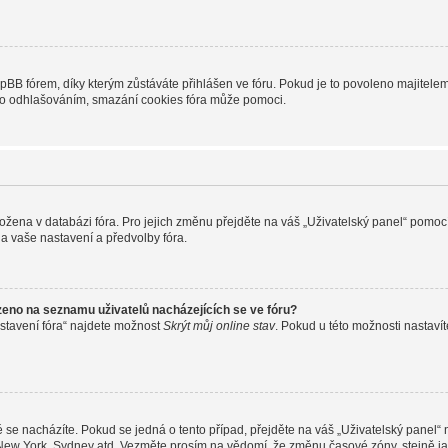
B fórem, díky kterým zůstáváte přihlášen ve fóru. Pokud je to povoleno majitelem 
nebo odhlašováním, smazání cookies fóra může pomoci.
uložena v databázi fóra. Pro jejich změnu přejděte na váš „Uživatelský panel“ pomoc
a vaše nastavení a předvolby fóra.
zeno na seznamu uživatelů nacházejících se ve fóru?
stavení fóra“ najdete možnost
Skrýt můj online stav
. Pokud u této možnosti nastavít
 se nacházíte. Pokud se jedná o tento případ, přejděte na váš „Uživatelský panel“
, New York, Sydney atd. Vezměte prosím na vědomí, že změnu časové zóny, stejně ja