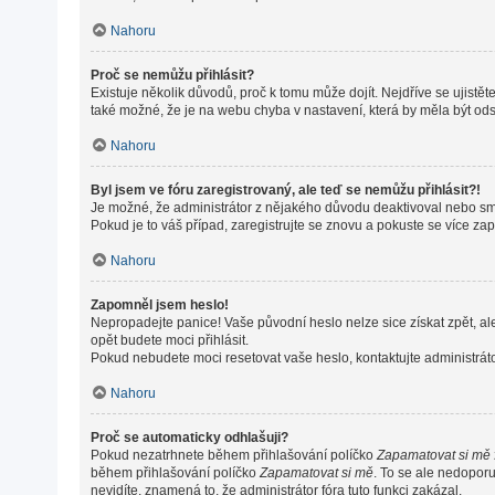
Nahoru
Proč se nemůžu přihlásit?
Existuje několik důvodů, proč k tomu může dojít. Nejdříve se ujistěte
také možné, že je na webu chyba v nastavení, která by měla být od
Nahoru
Byl jsem ve fóru zaregistrovaný, ale teď se nemůžu přihlásit?!
Je možné, že administrátor z nějakého důvodu deaktivoval nebo smaz
Pokud je to váš případ, zaregistrujte se znovu a pokuste se více zapo
Nahoru
Zapomněl jsem heslo!
Nepropadejte panice! Vaše původní heslo nelze sice získat zpět, al
opět budete moci přihlásit.
Pokud nebudete moci resetovat vaše heslo, kontaktujte administráto
Nahoru
Proč se automaticky odhlašuji?
Pokud nezatrhnete během přihlašování políčko
Zapamatovat si mě
během přihlašování políčko
Zapamatovat si mě
. To se ale nedoporu
nevidíte, znamená to, že administrátor fóra tuto funkci zakázal.