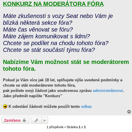
KONKURZ NA MODERÁTORA FÓRA
í
s
p
ě
Máte zkušenosti s vozy Seat nebo Vám je
v
e
blízká některá sekce fóra?
k
Máte čas věnovat se fóru?
Máte zájem komunikovat s lidmi?
Chcete se podílet na chodu tohoto fóra?
Chcete se stát součástí týmu fóra?
Nabízíme Vám možnost stát se moderátorem
tohoto fóra.
Pokud je Vám více jak 18 let, splňujete výše uvedené podmínky a
chcete se stát moderátorem tohoto fóra,
pak pošlete svoji žádost jako soukromou zprávu
administrátorovi
.
Jako předmět napište "Konkurz"
K odeslání žádosti můžete použít tento
odkaz
Zamčeno
1 příspěvek • Stránka
1
z
1