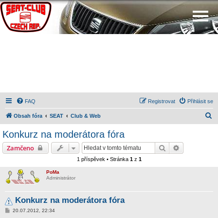
FAQ
Registrovat
Přihlásit se
H
Obsah fóra
SEAT
Club & Web
l
Konkurz na moderátora fóra
e
Hledat
Pokročilé hl
Zamčeno
d
1 příspěvek • Stránka
1
z
1
a
PoMa
t
Administrátor
Konkurz na moderátora fóra
P
20.07.2012, 22:34
ř